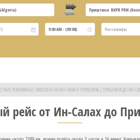
СТНЫЕ РЕАКТИВНЫЕ САМОЛЁТЫ ИЗ ИН-САЛАХ В ПРИШТИНА | ПРИШТИНА ДО ИН-СА
ый рейс от Ин-Салах до Пр
ояние около 2389 км, время полёта около 3 часов и 26 минут. Учитыв