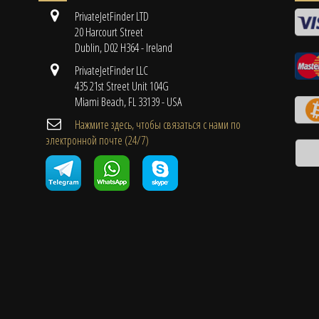
PrivateJetFinder LTD
20 Harcourt Street
Dublin, D02 H364 - Ireland
PrivateJetFinder LLC
435 21st Street Unit 104G
Miami Beach, FL 33139 - USA
Нажмите здесь, чтобы связаться с нами по
электронной почте (24/7)