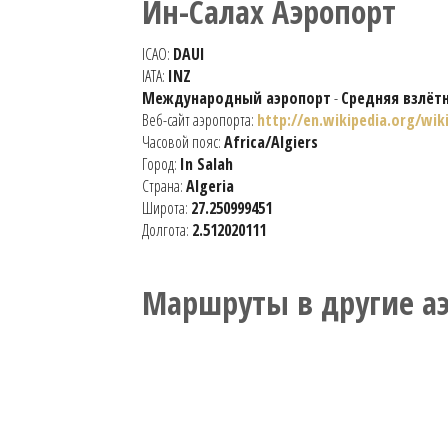
Ин-Салах Аэропорт
ICAO:
DAUI
IATA:
INZ
Международный аэропорт
-
Средняя взлёт
Веб-сайт аэропорта:
http://en.wikipedia.org/wik
Часовой пояс:
Africa/Algiers
Город:
In Salah
Страна:
Algeria
Широта:
27.250999451
Долгота:
2.512020111
Маршруты в другие а