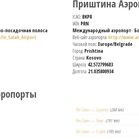
Приштина Аэро
ICAO:
BKPR
IATA:
PRN
но-посадочная полоса
Международный аэропорт
-
Б
i/In_Salah_Airport
Веб-сайт аэропорта:
http://www.ai
Часовой пояс:
Europe/Belgrade
Город:
Prishtina
Страна:
Kosovo
Широта:
42.572799683
Долгота:
21.035800934
эропорты
Ин-Салах → Сараево
(260 km)
Ин-Салах → Тиват
(191 km)
Ин-Салах → София
(195 km)