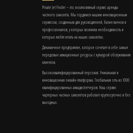
Private Jet Finder – это эксклюзивный сервис аренды
частного самолёта. Мы гордимся нашим инновационным
сервисом, созданным для руководителей, бизнесменов и
профессионалов, у которых возникла необходимость и
которые любят летать на наших самолётах.
Динамичное предприятие, которое сочетает в себе самые
передовые авиационные ресурсы с культурой обслуживания
клиентов.
Высококвалифицированный персонал. Уникальная и
инновационная онлайн-платформа. Глобальная сеть из 1000
квалифицированных авиадиспетчеров. Наш сервис
чартерных частных самолётов работает круглосуточно и без
выходных.