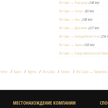
Ин-Салах → Подгорица
(148 km)
Ин-Салах → Скопье
(83 km)
Ин-Салах → Ниш
(108 km)
Ин-Салах → Дубровник
(227 km)
Ин-Салах → Белград Никола Тесла
(256 
Ин-Салах → Тирана
(169 km)
Ин-Салах → Охрид Святой апостол Павел
Home
Карта
Algeria
Ин-Салах
Kosovo
Ин-Салах → Приштина
МЕСТОНАХОЖДЕНИЕ КОМПАНИИ
СПО