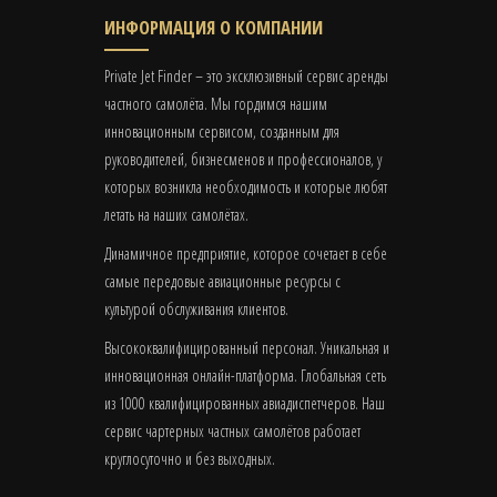
ИНФОРМАЦИЯ О КОМПАНИИ
Private Jet Finder – это эксклюзивный сервис аренды
частного самолёта. Мы гордимся нашим
инновационным сервисом, созданным для
руководителей, бизнесменов и профессионалов, у
которых возникла необходимость и которые любят
летать на наших самолётах.
Динамичное предприятие, которое сочетает в себе
самые передовые авиационные ресурсы с
культурой обслуживания клиентов.
Высококвалифицированный персонал. Уникальная и
инновационная онлайн-платформа. Глобальная сеть
из 1000 квалифицированных авиадиспетчеров. Наш
сервис чартерных частных самолётов работает
круглосуточно и без выходных.