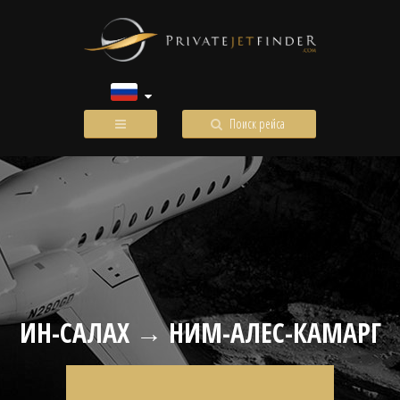
Поиск рейса
ИН-САЛАХ → НИМ-АЛЕС-КАМАРГ