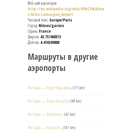
Веб-сайт аэропорта:
http://en.wikipedia.org/wiki/N%C3%AEme
s-Arles-Camargue_Airport
Часовой пояс:
Europe/Paris
Город:
Nîmes/garons
Страна:
France
Широта:
43.757400513
Долгота:
4.416349888
Маршруты в другие
аэропорты
Ин-Салах → Родез-Марсийяк
(171 km)
Ин-Салах → Безье-Кап-д'Агд
(98 km)
Ин-Салах → Монпелье
(42 km)
Ин-Салах → Каркасон
(181 km)