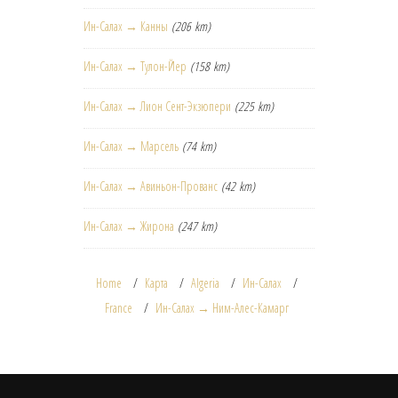
Ин-Салах → Канны
(206 km)
Ин-Салах → Тулон-Йер
(158 km)
Ин-Салах → Лион Сент-Экзюпери
(225 km)
Ин-Салах → Марсель
(74 km)
Ин-Салах → Авиньон-Прованс
(42 km)
Ин-Салах → Жирона
(247 km)
Home
Карта
Algeria
Ин-Салах
France
Ин-Салах → Ним-Алес-Камарг