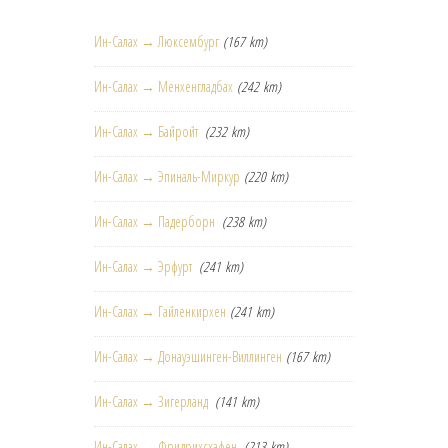
Ин-Салах → Люксембург
(167 km)
Ин-Салах → Менхенгладбах
(242 km)
Ин-Салах → Байройт
(232 km)
Ин-Салах → Эпиналь-Миркур
(220 km)
Ин-Салах → Падерборн
(238 km)
Ин-Салах → Эрфурт
(241 km)
Ин-Салах → Гайленкирхен
(241 km)
Ин-Салах → Донауэшинген-Виллинген
(167 km)
Ин-Салах → Зигерланд
(141 km)
Ин-Салах → Фридрихсхафен
(213 km)