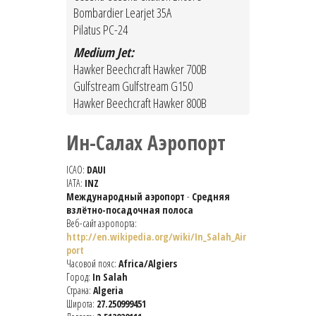
Bombardier Learjet 35A
Pilatus PC-24
Medium Jet:
Hawker Beechcraft Hawker 700B
Gulfstream Gulfstream G150
Hawker Beechcraft Hawker 800B
Ин-Салах Аэропорт
ICAO:
DAUI
IATA:
INZ
Международный аэропорт
-
Средняя
взлётно-посадочная полоса
Веб-сайт аэропорта:
http://en.wikipedia.org/wiki/In_Salah_Air
port
Часовой пояс:
Africa/Algiers
Город:
In Salah
Страна:
Algeria
Широта:
27.250999451