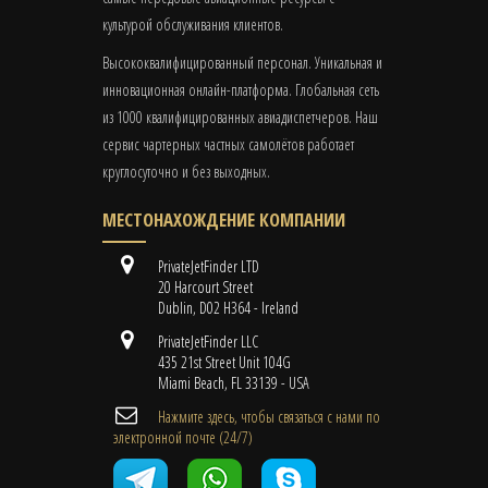
культурой обслуживания клиентов.
Высококвалифицированный персонал. Уникальная и
инновационная онлайн-платформа. Глобальная сеть
из 1000 квалифицированных авиадиспетчеров. Наш
сервис чартерных частных самолётов работает
круглосуточно и без выходных.
МЕСТОНАХОЖДЕНИЕ КОМПАНИИ
PrivateJetFinder LTD
20 Harcourt Street
Dublin, D02 H364 - Ireland
PrivateJetFinder LLC
435 21st Street Unit 104G
Miami Beach, FL 33139 - USA
Нажмите здесь, чтобы связаться с нами по
электронной почте (24/7)