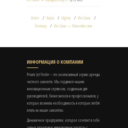
Home
Карта
Algeria
Ин-Салах
Germany
Ин-Салах → Мангейм-сити
ИНФОРМАЦИЯ О КОМПАНИИ
Private Jet Finder – это эксклюзивный сервис аренды
частного самолёта. Мы гордимся нашим
инновационным сервисом, созданным для
руководителей, бизнесменов и профессионалов, у
которых возникла необходимость и которые любят
летать на наших самолётах.
Динамичное предприятие, которое сочетает в себе
самые передовые авиационные ресурсы с