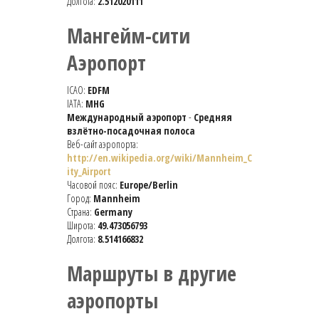
Долгота:
2.512020111
Мангейм-сити
Аэропорт
ICAO:
EDFM
IATA:
MHG
Международный аэропорт
-
Средняя
взлётно-посадочная полоса
Веб-сайт аэропорта:
http://en.wikipedia.org/wiki/Mannheim_C
ity_Airport
Часовой пояс:
Europe/Berlin
Город:
Mannheim
Страна:
Germany
Широта:
49.473056793
Долгота:
8.514166832
Маршруты в другие
аэропорты