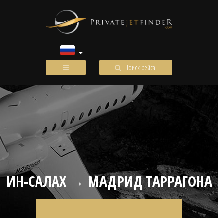
Поиск рейса
ИН-САЛАХ → МАДРИД ТАРРАГОНА