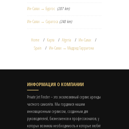
Ин-Салах → Бургос
(207 km)
Ин-Салах → Сарагоса
(240 km)
Home
Карта
Algeria
Ин-Салах
Spain
Ин-Салах → Мадрид Таррагона
ИНФОРМАЦИЯ О КОМПАНИИ
Private Jet Finder – это эксклюзивный сервис аренды
частного самолёта. Мы гордимся нашим
инновационным сервисом, созданным для
руководителей, бизнесменов и профессионалов, у
которых возникла необходимость и которые любят