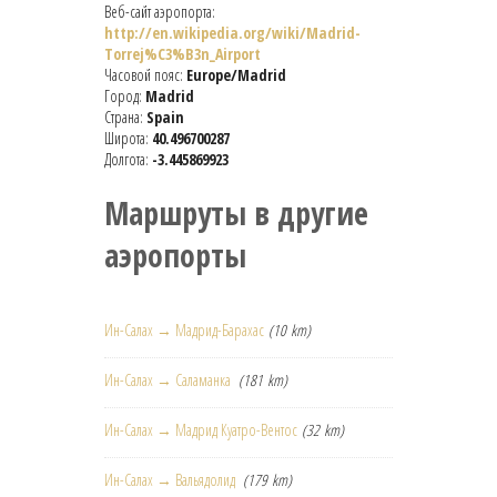
Веб-сайт аэропорта:
http://en.wikipedia.org/wiki/Madrid-
Torrej%C3%B3n_Airport
Часовой пояс:
Europe/Madrid
Город:
Madrid
Страна:
Spain
Широта:
40.496700287
Долгота:
-3.445869923
Маршруты в другие
аэропорты
Ин-Салах → Мадрид-Барахас
(10 km)
Ин-Салах → Саламанка
(181 km)
Ин-Салах → Мадрид Куатро-Вентос
(32 km)
Ин-Салах → Вальядолид
(179 km)