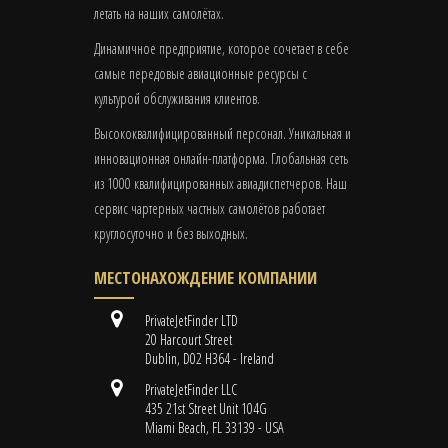
летать на наших самолётах.
Динамичное предприятие, которое сочетает в себе
самые передовые авиационные ресурсы с
культурой обслуживания клиентов.
Высококвалифицированный персонал. Уникальная и
инновационная онлайн-платформа. Глобальная сеть
из 1000 квалифицированных авиадиспетчеров. Наш
сервис чартерных частных самолётов работает
круглосуточно и без выходных.
МЕСТОНАХОЖДЕНИЕ КОМПАНИИ
PrivateJetFinder LTD
20 Harcourt Street
Dublin, D02 H364 - Ireland
PrivateJetFinder LLC
435 21st Street Unit 104G
Miami Beach, FL 33139 - USA