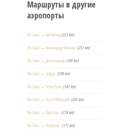
Маршруты в другие
аэропорты
Ин-Салах → Билефельд
(223 km)
Ин-Салах → Ингольштадт Манчинг
(251 km)
Ин-Салах → Дюссельдорф
(199 km)
Ин-Салах → Эрфурт
(199 km)
Ин-Салах → Кёльн-Бонн
(147 km)
Ин-Салах → Эссен-Мюльхайм
(201 km)
Ин-Салах → Страсбург
(174 km)
Ин-Салах → Нёрфених
(171 km)