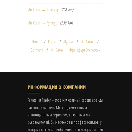
Ин-Салах → Кольмар
(226 km)
Ин-Салах → Аугсбург
(238 km)
Home
Карта
Algeria
Ин-Салах
Germany
Ин-Салах → Франкфурт-Эгельсбах
ИНФОРМАЦИЯ О КОМПАНИИ
Private Jet Finder – это эксклюзивный сервис аренды
частного самолёта. Мы гордимся нашим
инновационным сервисом, созданным для
руководителей, бизнесменов и профессионалов, у
которых возникла необходимость и которые любят