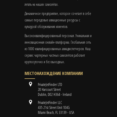
летать на наших самолётах.
Динамичное предприятие, которое сочетает в себе
самые передовые авиационные ресурсы с
культурой обслуживания клиентов.
Высококвалифицированный персонал. Уникальная и
инновационная онлайн-платформа. Глобальная сеть
из 1000 квалифицированных авиадиспетчеров. Наш
сервис чартерных частных самолётов работает
круглосуточно и без выходных.
МЕСТОНАХОЖДЕНИЕ КОМПАНИИ
PrivateJetFinder LTD
20 Harcourt Street
Dublin, D02 H364 - Ireland
PrivateJetFinder LLC
435 21st Street Unit 104G
Miami Beach, FL 33139 - USA