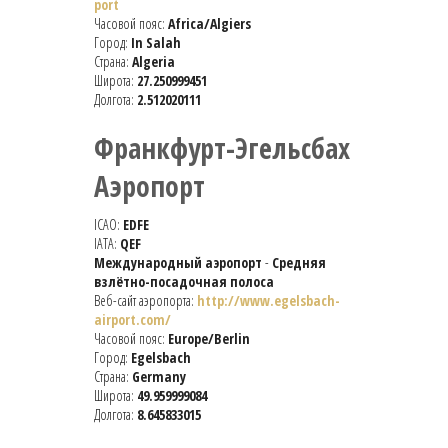
port
Часовой пояс:
Africa/Algiers
Город:
In Salah
Страна:
Algeria
Широта:
27.250999451
Долгота:
2.512020111
Франкфурт-Эгельсбах
Аэропорт
ICAO:
EDFE
IATA:
QEF
Международный аэропорт
-
Средняя
взлётно-посадочная полоса
Веб-сайт аэропорта:
http://www.egelsbach-
airport.com/
Часовой пояс:
Europe/Berlin
Город:
Egelsbach
Страна:
Germany
Широта:
49.959999084
Долгота:
8.645833015