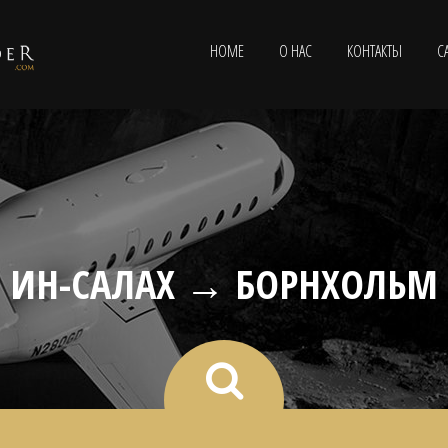
HOME
О НАС
КОНТАКТЫ
С
ИН-САЛАХ → БОРНХОЛЬМ