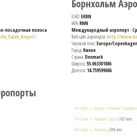
Борнхольм Аэр
ICAO:
EKRN
IATA:
RNN
но-посадочная полоса
Международный аэропорт
-
С
i/In_Salah_Airport
Веб-сайт аэропорта:
http://www.bo
Часовой пояс:
Europe/Copenhage
Город:
Rønne
Страна:
Denmark
Широта:
55.063301086
Долгота:
14.759599686
эропорты
Ин-Салах → Щецин–Голенюв "Солидарн
Ин-Салах → Мальмё-Стуруп
(102 km)
Ин-Салах → Кальмар
(204 km)