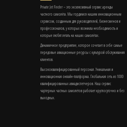
Private Jet Finder – это эксклюзивный сервис аренды
частного самолёта. Мы гордимся нашим инновационным
сервисом, созданным для руководителей, бизнесменов и
профессионалов, у которых возникла необходимость и
которые любят летать на наших самолётах.
Динамичное предприятие, которое сочетает в себе самые
передовые авиационные ресурсы с культурой обслуживания
клиентов.
Высококвалифицированный персонал. Уникальная и
инновационная онлайн-платформа. Глобальная сеть из 1000
квалифицированных авиадиспетчеров. Наш сервис
чартерных частных самолётов работает круглосуточно и без
выходных.