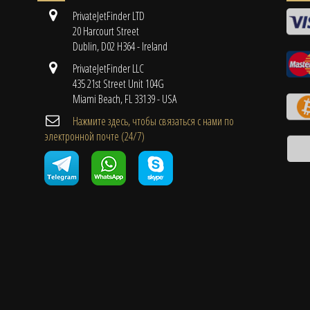
PrivateJetFinder LTD
20 Harcourt Street
Dublin, D02 H364 - Ireland
PrivateJetFinder LLC
435 21st Street Unit 104G
Miami Beach, FL 33139 - USA
Нажмите здесь, чтобы связаться с нами по
электронной почте (24/7)