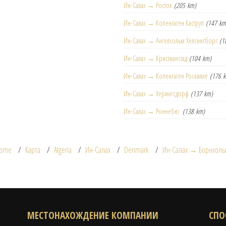
Ин-Салах → Росток
(205 km)
Ин-Салах → Копенгаген Каструп
(147 km
Ин-Салах → Ангелхольм Хелсингборг
(1
Ин-Салах → Кристианстад
(104 km)
Ин-Салах → Копенгаген Роскилле
(176 
Ин-Салах → Херингсдорф
(137 km)
Ин-Салах → Роннебю
(138 km)
ome
Карта
Algeria
Ин-Салах
Denmark
Ин-Салах → Борнхоль
МЕСТОНАХОЖДЕНИЕ КОМПАНИИ
СПО