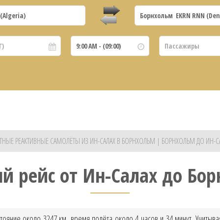
ТНЫЕ РЕАКТИВНЫЕ САМОЛЁТЫ ИЗ ИН-САЛАХ В БОРНХОЛЬМ | БОРНХОЛЬМ ДО ИН-С
й рейс от Ин-Салах до Бо
тояние около 3247 км, время полёта около 4 часов и 34 минут. Учитыв