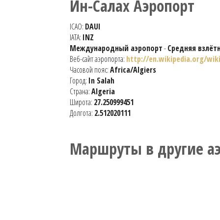
Ин-Салах Аэропорт
ICAO:
DAUI
IATA:
INZ
Международный аэропорт
-
Средняя взлёт
Веб-сайт аэропорта:
http://en.wikipedia.org/wik
Часовой пояс:
Africa/Algiers
Город:
In Salah
Страна:
Algeria
Широта:
27.250999451
Долгота:
2.512020111
Маршруты в другие а