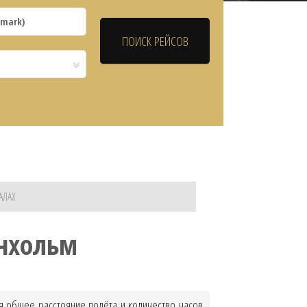
АЛАХ
рнхольм
ая общее расстояние полёта и количество часов