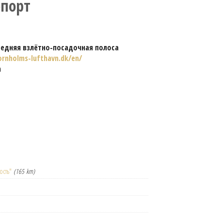
опорт
редняя взлётно-посадочная полоса
rnholms-lufthavn.dk/en/
n
ость"
(165 km)