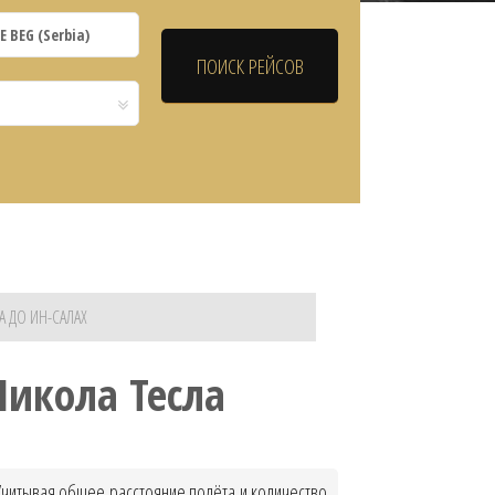
А ДО ИН-САЛАХ
Никола Тесла
 Учитывая общее расстояние полёта и количество