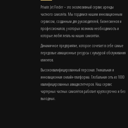
Private Jet Finder – это эксклюзивный сервис аренды
частного самолёта. Мы гордимся нашим инновационным
сервисом, созданным для руководителей, бизнесменов и
профессионалов, у которых возникла необходимость и
которые любят летать на наших самолётах.
Динамичное предприятие, которое сочетает в себе самые
передовые авиационные ресурсы с культурой обслуживания
клиентов.
Высококвалифицированный персонал. Уникальная и
инновационная онлайн-платформа. Глобальная сеть из 1000
квалифицированных авиадиспетчеров. Наш сервис
чартерных частных самолётов работает круглосуточно и без
выходных.