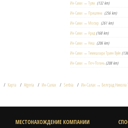
Ин-Салах → Тузла
(132 km)
Ин-Салах → Приштина
(256 km)
Ин-Салах → Мостар
(261 km)
Ин-Салах → Арад
(168 km)
Ин-Салах → Ниш
(206 km)
Ин-Салах → Тимишоара Траян Вуйя
(13
Ин-Салах → Печ-Погань
(208 km)
Карта
Algeria
Ин-Салах
Serbia
Ин-Салах → Белград Никола 
МЕСТОНАХОЖДЕНИЕ КОМПАНИИ
СПО