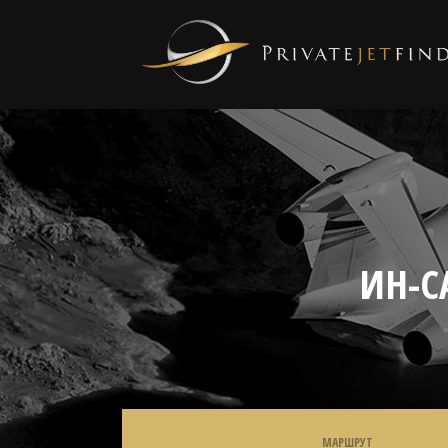
ИН-С
МАРШРУТ