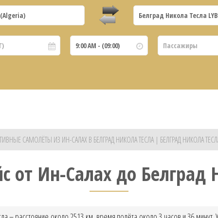
ТИВНЫЕ САМОЛЁТЫ ИЗ ИН-САЛАХ В БЕЛГРАД НИКОЛА ТЕСЛА | БЕЛГРАД НИКОЛА ТЕСЛ
с от Ин-Салах до Белград 
сла – расстояние около 2513 км, время полёта около 3 часов и 36 минут.