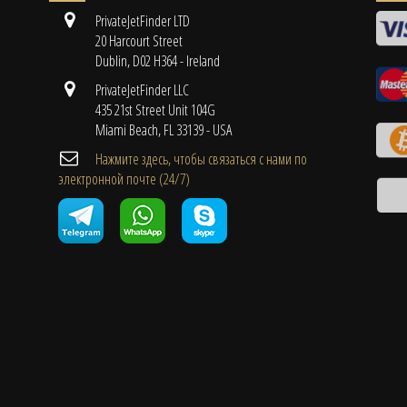
PrivateJetFinder LTD
20 Harcourt Street
Dublin, D02 H364 - Ireland
PrivateJetFinder LLC
435 21st Street Unit 104G
Miami Beach, FL 33139 - USA
Нажмите здесь, чтобы связаться с нами по
электронной почте (24/7)