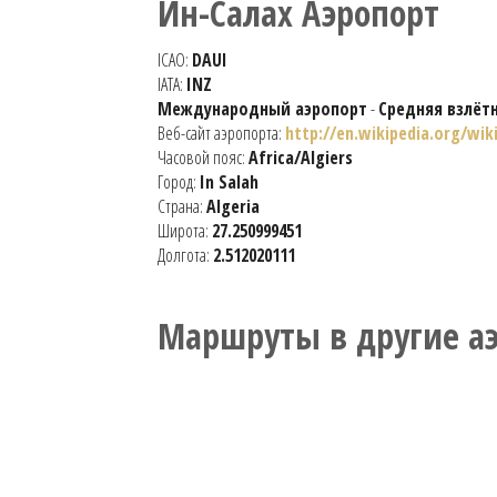
Ин-Салах Аэропорт
ICAO:
DAUI
IATA:
INZ
Международный аэропорт
-
Средняя взлёт
Веб-сайт аэропорта:
http://en.wikipedia.org/wik
Часовой пояс:
Africa/Algiers
Город:
In Salah
Страна:
Algeria
Широта:
27.250999451
Долгота:
2.512020111
Маршруты в другие а