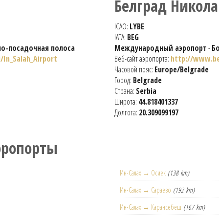
Белград Никола
ICAO:
LYBE
IATA:
BEG
но-посадочная полоса
Международный аэропорт
-
Б
i/In_Salah_Airport
Веб-сайт аэропорта:
http://www.be
Часовой пояс:
Europe/Belgrade
Город:
Belgrade
Страна:
Serbia
Широта:
44.818401337
Долгота:
20.309099197
эропорты
Ин-Салах → Осиек
(138 km)
Ин-Салах → Сараево
(192 km)
Ин-Салах → Карансебеш
(167 km)