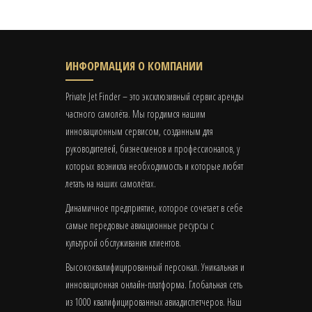
ИНФОРМАЦИЯ О КОМПАНИИ
Private Jet Finder – это эксклюзивный сервис аренды
частного самолёта. Мы гордимся нашим
инновационным сервисом, созданным для
руководителей, бизнесменов и профессионалов, у
которых возникла необходимость и которые любят
летать на наших самолётах.
Динамичное предприятие, которое сочетает в себе
самые передовые авиационные ресурсы с
культурой обслуживания клиентов.
Высококвалифицированный персонал. Уникальная и
инновационная онлайн-платформа. Глобальная сеть
из 1000 квалифицированных авиадиспетчеров. Наш