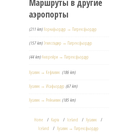
Маршруты в другие
аэропорты
(211 km)
Хорнафьордур → Патрексфьордур
(157 km)
Эгилсстадир → Патрексфьордур
(44 km)
Акюрейри → Патрексфьордур
Хусавик → Кефлавик
(186 km)
Хусавик → Исафьордур
(67 km)
Хусавик → Рейкьявик
(185 km)
Home
Карта
Iceland
Хусавик
Iceland
Хусавик → Патрексфьордур