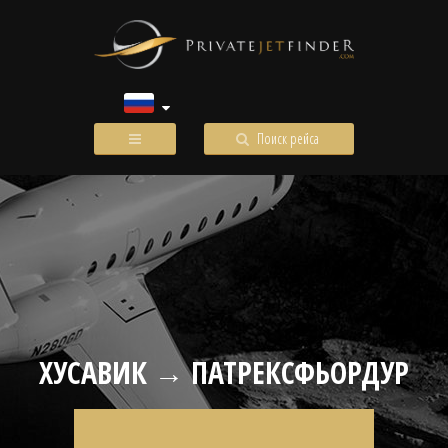
Поиск рейса
ХУСАВИК → ПАТРЕКСФЬОРДУР