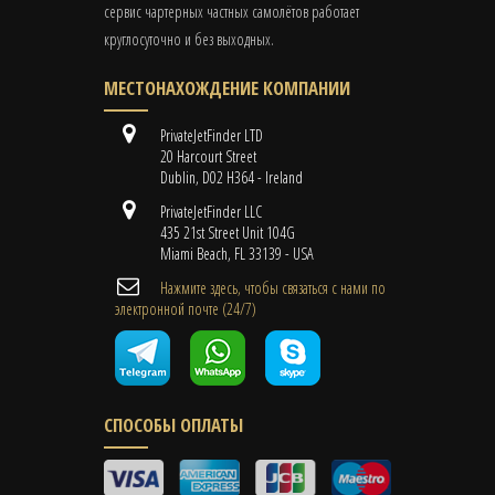
сервис чартерных частных самолётов работает
круглосуточно и без выходных.
МЕСТОНАХОЖДЕНИЕ КОМПАНИИ
PrivateJetFinder LTD
20 Harcourt Street
Dublin, D02 H364 - Ireland
PrivateJetFinder LLC
435 21st Street Unit 104G
Miami Beach, FL 33139 - USA
Нажмите здесь, чтобы связаться с нами по
электронной почте (24/7)
СПОСОБЫ ОПЛАТЫ