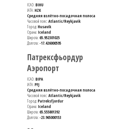
ICAO:
BIHU
IATA:
HZK
Средняя взлётно-посадочная полоса
Часовой пояс:
Atlantic/Reykjavik
Город:
Husavik
Страна:
Iceland
Широта:
65.952301025
Долгота:
-17.426000595
Патрексфьордур
Аэропорт
ICAO:
BIPA
IATA:
PFJ
Средняя взлётно-посадочная полоса
Часовой пояс:
Atlantic/Reykjavik
Город:
Patreksfjordur
Страна:
Iceland
Широта:
65.555801392
Долгота:
-23.965000153