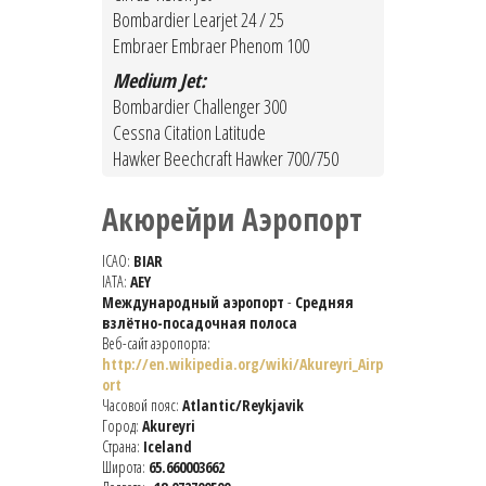
Bombardier Learjet 24 / 25
Embraer Embraer Phenom 100
Medium Jet:
Bombardier Challenger 300
Cessna Citation Latitude
Hawker Beechcraft Hawker 700/750
Акюрейри Аэропорт
ICAO:
BIAR
IATA:
AEY
Международный аэропорт
-
Средняя
взлётно-посадочная полоса
Веб-сайт аэропорта:
http://en.wikipedia.org/wiki/Akureyri_Airp
ort
Часовой пояс:
Atlantic/Reykjavik
Город:
Akureyri
Страна:
Iceland
Широта:
65.660003662