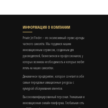
ИНФОРМАЦИЯ О КОМПАНИИ
Private Jet Finder – это эксклюзивный сервис аренды
частного самолёта. Мы гордимся нашим
инновационным сервисом, созданным для
руководителей, бизнесменов и профессионалов, у
которых возникла необходимость и которые любят
летать на наших самолётах.
Динамичное предприятие, которое сочетает в себе
самые передовые авиационные ресурсы с
культурой обслуживания клиентов.
Высококвалифицированный персонал. Уникальная и
инновационная онлайн-платформа. Глобальная сеть