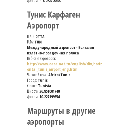
Долгота:
-18.072700500
Тунис Карфаген
Аэропорт
ICAO:
DTTA
IATA:
TUN
Международный аэропорт
-
Большая
взлётно-посадочная полоса
Веб-сайт аэропорта:
http://www.oaca.nat.tn/english/div_horiz
ontal_tunis_airport_eng.htm
Часовой пояс:
Africa/Tunis
Город:
Tunis
Страна:
Tunisia
Широта:
36.851001740
Долгота:
10.227199554
Маршруты в другие
аэропорты