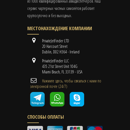
из 1000 квалифицированных авиадиспетчеров. Наш
сервис чартерных частных самолётов работает
круглосуточно и без выходных.
МЕСТОНАХОЖДЕНИЕ КОМПАНИИ
PrivateJetFinder LTD
20 Harcourt Street
Dublin, D02 H364 - Ireland
PrivateJetFinder LLC
435 21st Street Unit 104G
Miami Beach, FL 33139 - USA
Нажмите здесь, чтобы связаться с нами по
электронной почте (24/7)
СПОСОБЫ ОПЛАТЫ