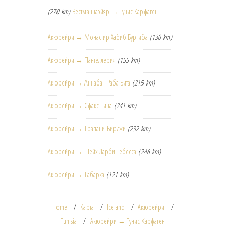
(270 km)
Вестманнаэйяр → Тунис Карфаген
Акюрейри → Монастир Хабиб Бургиба
(130 km)
Акюрейри → Пантеллерия
(155 km)
Акюрейри → Аннаба - Раба Бита
(215 km)
Акюрейри → Сфакс-Тина
(241 km)
Акюрейри → Трапани-Бирджи
(232 km)
Акюрейри → Шейх Ларби Тебесса
(246 km)
Акюрейри → Табарка
(121 km)
Home
Карта
Iceland
Акюрейри
Tunisia
Акюрейри → Тунис Карфаген