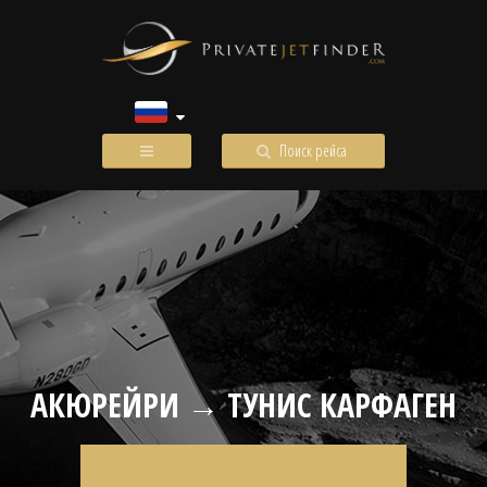
Поиск рейса
АКЮРЕЙРИ → ТУНИС КАРФАГЕН