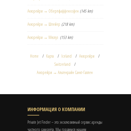
Акюрейри → Оберпфаффенхофен
(145 km)
Акюрейри → Шпейер
(218 km)
Акюрейри → Мюлуз
(153 km)
Home
Карта
Iceland
Акюрейри
Switzerland
Акюрейри → Альтенрайн Санкт-Галлен
ИНФОРМАЦИЯ О КОМПАНИИ
Private Jet Finder – это эксклюзивный сервис аренды
частного самолёта. Мы гордимся нашим