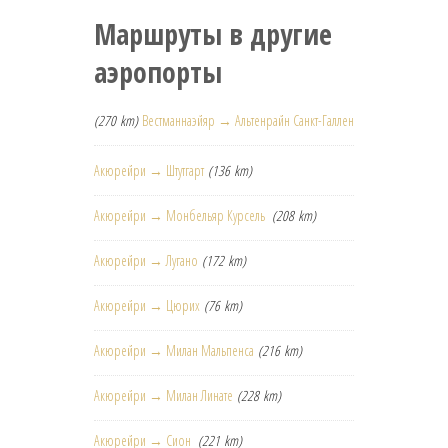
Маршруты в другие
аэропорты
(270 km)
Вестманнаэйяр → Альтенрайн Санкт-Галлен
Акюрейри → Штутгарт
(136 km)
Акюрейри → Монбельяр Курсель
(208 km)
Акюрейри → Лугано
(172 km)
Акюрейри → Цюрих
(76 km)
Акюрейри → Милан Мальпенса
(216 km)
Акюрейри → Милан Линате
(228 km)
Акюрейри → Сион
(221 km)