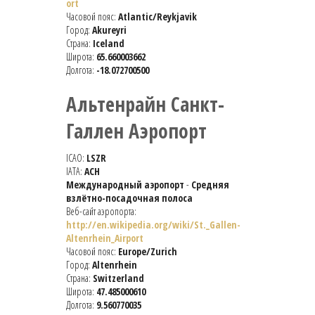
ort
Часовой пояс:
Atlantic/Reykjavik
Город:
Akureyri
Страна:
Iceland
Широта:
65.660003662
Долгота:
-18.072700500
Альтенрайн Санкт-
Галлен Аэропорт
ICAO:
LSZR
IATA:
ACH
Международный аэропорт
-
Средняя
взлётно-посадочная полоса
Веб-сайт аэропорта:
http://en.wikipedia.org/wiki/St._Gallen-
Altenrhein_Airport
Часовой пояс:
Europe/Zurich
Город:
Altenrhein
Страна:
Switzerland
Широта:
47.485000610
Долгота:
9.560770035