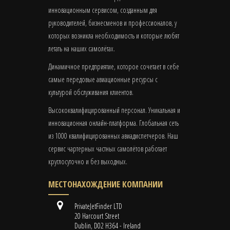
инновационным сервисом, созданным для
руководителей, бизнесменов и профессионалов, у
которых возникла необходимость и которые любят
летать на наших самолётах.
Динамичное предприятие, которое сочетает в себе
самые передовые авиационные ресурсы с
культурой обслуживания клиентов.
Высококвалифицированный персонал. Уникальная и
инновационная онлайн-платформа. Глобальная сеть
из 1000 квалифицированных авиадиспетчеров. Наш
сервис чартерных частных самолётов работает
круглосуточно и без выходных.
МЕСТОНАХОЖДЕНИЕ КОМПАНИИ
PrivateJetFinder LTD
20 Harcourt Street
Dublin, D02 H364 - Ireland