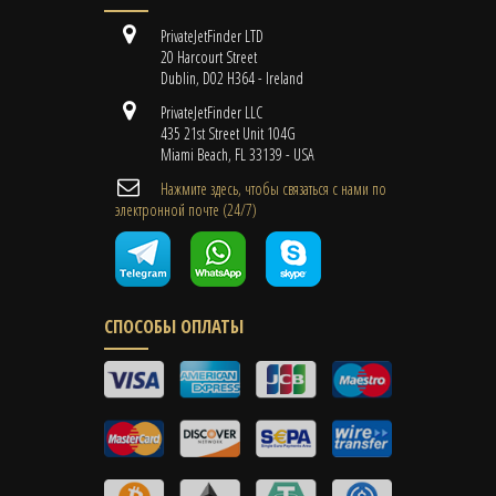
PrivateJetFinder LTD
20 Harcourt Street
Dublin, D02 H364 - Ireland
PrivateJetFinder LLC
435 21st Street Unit 104G
Miami Beach, FL 33139 - USA
Нажмите здесь, чтобы связаться с нами по
электронной почте (24/7)
СПОСОБЫ ОПЛАТЫ