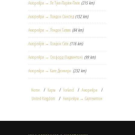
Акюрейри → Ле Туке-Париж-Пляж
(215 km)
Акюрейри → Лондон Станстед
(152 km)
Акюрейри → Лондон Гатвик
(84 km)
Акюрейри → Лондон Сити
(116 km)
Акюрейри → Оксфорд (Кидлингтон)
(99 km)
Акюрейри → Кале Дюнкерк
(232 km)
Home
Карта
Iceland
Акюрейри
United Kingdom
Акюрейри → Саутгемптон