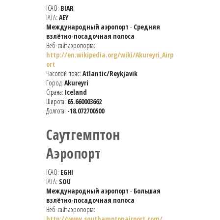
ICAO:
BIAR
IATA:
AEY
Международный аэропорт
-
Средняя
взлётно-посадочная полоса
Веб-сайт аэропорта:
http://en.wikipedia.org/wiki/Akureyri_Airp
ort
Часовой пояс:
Atlantic/Reykjavik
Город:
Akureyri
Страна:
Iceland
Широта:
65.660003662
Долгота:
-18.072700500
Саутгемптон
Аэропорт
ICAO:
EGHI
IATA:
SOU
Международный аэропорт
-
Большая
взлётно-посадочная полоса
Веб-сайт аэропорта:
http://www.southamptonairport.com/