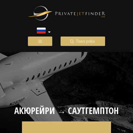
Поиск рейса
АКЮРЕЙРИ → САУТГЕМПТОН