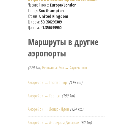
Часовой пояс:
Europe/London
Город:
Southampton
Страна:
United Kingdom
Широта:
50.950298309
Долгота:
-1.356799960
Маршруты в другие
аэропорты
(270 km)
Вестманнаэйяр → Саутгемптон
Акюрейри → Глостершир
(119 km)
Акюрейри → Гернси
(190 km)
Акюрейри → Лондон Лутон
(124 km)
Акюрейри → Аэродром Дансфолд
(60 km)