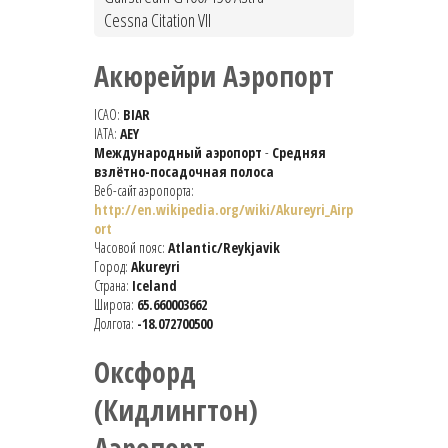
Cessna Citation VII
Акюрейри Аэропорт
ICAO:
BIAR
IATA:
AEY
Международный аэропорт
-
Средняя
взлётно-посадочная полоса
Веб-сайт аэропорта:
http://en.wikipedia.org/wiki/Akureyri_Airp
ort
Часовой пояс:
Atlantic/Reykjavik
Город:
Akureyri
Страна:
Iceland
Широта:
65.660003662
Долгота:
-18.072700500
Оксфорд
(Кидлингтон)