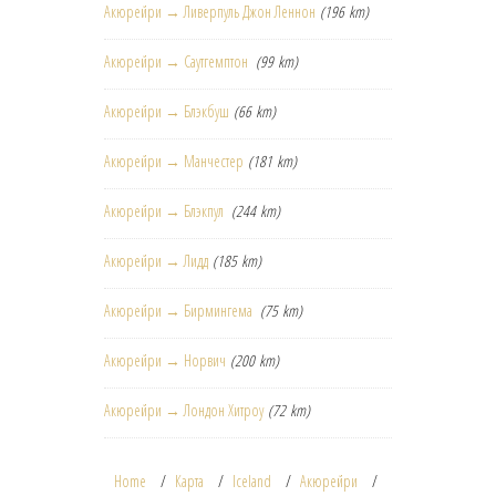
Акюрейри → Ливерпуль Джон Леннон
(196 km)
Акюрейри → Саутгемптон
(99 km)
Акюрейри → Блэкбуш
(66 km)
Акюрейри → Манчестер
(181 km)
Акюрейри → Блэкпул
(244 km)
Акюрейри → Лидд
(185 km)
Акюрейри → Бирмингема
(75 km)
Акюрейри → Норвич
(200 km)
Акюрейри → Лондон Хитроу
(72 km)
Home
Карта
Iceland
Акюрейри