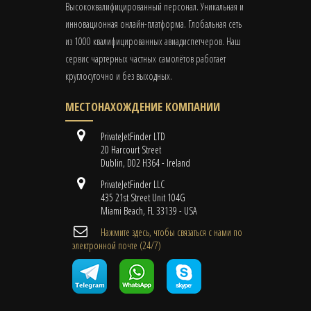
Высококвалифицированный персонал. Уникальная и
инновационная онлайн-платформа. Глобальная сеть
из 1000 квалифицированных авиадиспетчеров. Наш
сервис чартерных частных самолётов работает
круглосуточно и без выходных.
МЕСТОНАХОЖДЕНИЕ КОМПАНИИ
PrivateJetFinder LTD
20 Harcourt Street
Dublin, D02 H364 - Ireland
PrivateJetFinder LLC
435 21st Street Unit 104G
Miami Beach, FL 33139 - USA
Нажмите здесь, чтобы связаться с нами по
электронной почте (24/7)