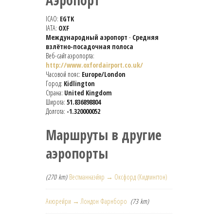
Аэропорт
ICAO:
EGTK
IATA:
OXF
Международный аэропорт
-
Средняя
взлётно-посадочная полоса
Веб-сайт аэропорта:
http://www.oxfordairport.co.uk/
Часовой пояс:
Europe/London
Город:
Kidlington
Страна:
United Kingdom
Широта:
51.836898804
Долгота:
-1.320000052
Маршруты в другие
аэропорты
(270 km)
Вестманнаэйяр → Оксфорд (Кидлингтон)
Акюрейри → Лондон Фарнборо
(73 km)