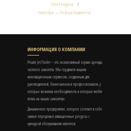
United Kingdom
Акюрейри → Оксфорд (Кидлингтон)
ИНФОРМАЦИЯ О КОМПАНИИ
Private Jet Finder – это эксклюзивный сервис аренды
частного самолёта. Мы гордимся нашим
инновационным сервисом, созданным для
руководителей, бизнесменов и профессионалов, у
которых возникла необходимость и которые любят
летать на наших самолётах.
Динамичное предприятие, которое сочетает в себе
самые передовые авиационные ресурсы с
культурой обслуживания клиентов.