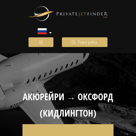
Поиск рейса
АКЮРЕЙРИ → ОКСФОРД
(КИДЛИНГТОН)