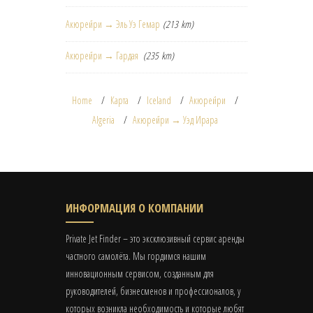
Акюрейри → Эль Уэ Гемар
(213 km)
Акюрейри → Гардая
(235 km)
Home
Карта
Iceland
Акюрейри
Algeria
Акюрейри → Уэд Ирара
ИНФОРМАЦИЯ О КОМПАНИИ
Private Jet Finder – это эксклюзивный сервис аренды
частного самолёта. Мы гордимся нашим
инновационным сервисом, созданным для
руководителей, бизнесменов и профессионалов, у
которых возникла необходимость и которые любят