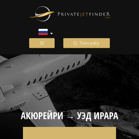
Поиск рейса
АКЮРЕЙРИ → УЭД ИРАРА