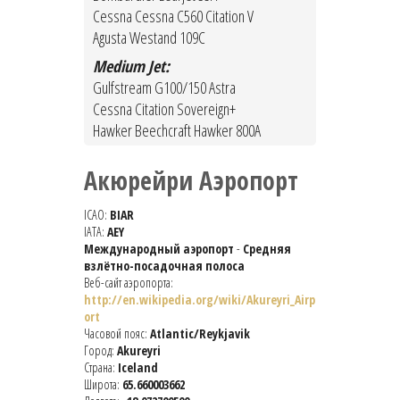
Cessna Cessna C560 Citation V
Agusta Westand 109C
Medium Jet:
Gulfstream G100/150 Astra
Cessna Citation Sovereign+
Hawker Beechcraft Hawker 800A
Акюрейри Аэропорт
ICAO:
BIAR
IATA:
AEY
Международный аэропорт
-
Средняя
взлётно-посадочная полоса
Веб-сайт аэропорта:
http://en.wikipedia.org/wiki/Akureyri_Airp
ort
Часовой пояс:
Atlantic/Reykjavik
Город:
Akureyri
Страна:
Iceland
Широта:
65.660003662