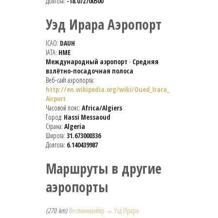
Долгота:
-18.072700500
Уэд Ирара Аэропорт
ICAO:
DAUH
IATA:
HME
Международный аэропорт
-
Средняя
взлётно-посадочная полоса
Веб-сайт аэропорта:
http://en.wikipedia.org/wiki/Oued_Irara_
Airport
Часовой пояс:
Africa/Algiers
Город:
Hassi Messaoud
Страна:
Algeria
Широта:
31.673000336
Долгота:
6.140439987
Маршруты в другие
аэропорты
(270 km)
Вестманнаэйяр → Уэд Ирара