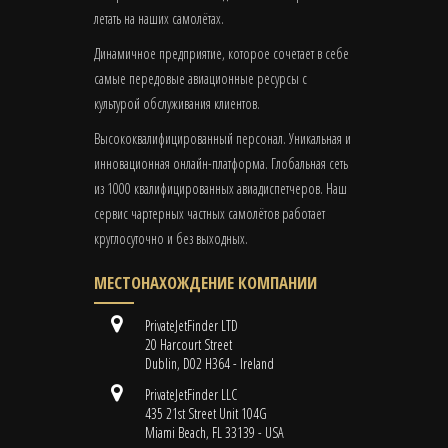
летать на наших самолётах.
Динамичное предприятие, которое сочетает в себе
самые передовые авиационные ресурсы с
культурой обслуживания клиентов.
Высококвалифицированный персонал. Уникальная и
инновационная онлайн-платформа. Глобальная сеть
из 1000 квалифицированных авиадиспетчеров. Наш
сервис чартерных частных самолётов работает
круглосуточно и без выходных.
МЕСТОНАХОЖДЕНИЕ КОМПАНИИ
PrivateJetFinder LTD
20 Harcourt Street
Dublin, D02 H364 - Ireland
PrivateJetFinder LLC
435 21st Street Unit 104G
Miami Beach, FL 33139 - USA