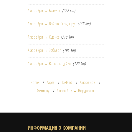
Акюрейри → Биллунн
(222 km)
Акюрейри → Войенс Скридструп
(167 km)
Акюрейри → Оденсе
(218 km)
Акюрейри → Эсбьерг
(196 km)
Акюрейри → Вестерланд Силт
(129 km)
Home
Карта
Iceland
Акюрейри
Germany
Акюрейри → Нордхольц
ИНФОРМАЦИЯ О КОМПАНИИ