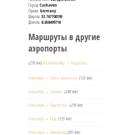
Город:
Cuxhaven
Страна:
Germany
Широта:
53.767700195
Долгота:
8.658499718
Маршруты в другие
аэропорты
(270 km)
Вестманнаэйяр → Нордхольц
Акюрейри → Любек Бланкензее
(135 km)
Акюрейри → Стаунинг
(248 km)
Акюрейри → Падерборн
(239 km)
Акюрейри → Елде
(155 km)
Акюрейри → Билефельд
(201 km)