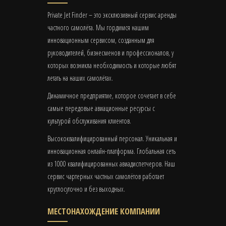
Private Jet Finder – это эксклюзивный сервис аренды
частного самолёта. Мы гордимся нашим
инновационным сервисом, созданным для
руководителей, бизнесменов и профессионалов, у
которых возникла необходимость и которые любят
летать на наших самолётах.
Динамичное предприятие, которое сочетает в себе
самые передовые авиационные ресурсы с
культурой обслуживания клиентов.
Высококвалифицированный персонал. Уникальная и
инновационная онлайн-платформа. Глобальная сеть
из 1000 квалифицированных авиадиспетчеров. Наш
сервис чартерных частных самолётов работает
круглосуточно и без выходных.
МЕСТОНАХОЖДЕНИЕ КОМПАНИИ