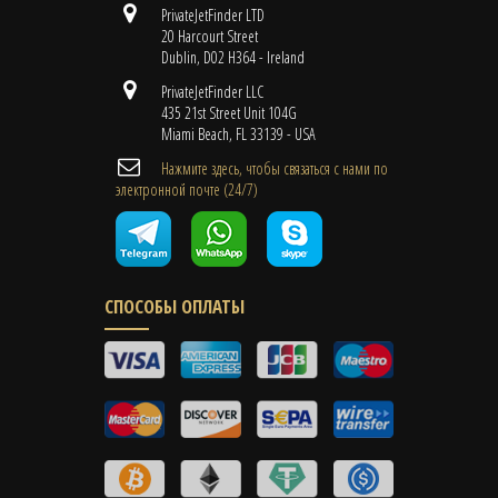
PrivateJetFinder LTD
20 Harcourt Street
Dublin, D02 H364 - Ireland
PrivateJetFinder LLC
435 21st Street Unit 104G
Miami Beach, FL 33139 - USA
Нажмите здесь, чтобы связаться с нами по
электронной почте (24/7)
СПОСОБЫ ОПЛАТЫ