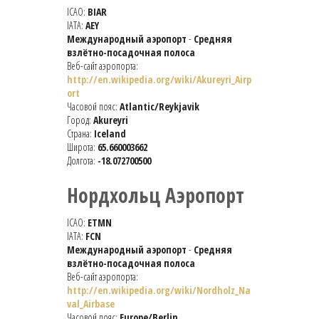
ICAO:
BIAR
IATA:
AEY
Международный аэропорт
-
Средняя
взлётно-посадочная полоса
Веб-сайт аэропорта:
http://en.wikipedia.org/wiki/Akureyri_Airp
ort
Часовой пояс:
Atlantic/Reykjavik
Город:
Akureyri
Страна:
Iceland
Широта:
65.660003662
Долгота:
-18.072700500
Нордхольц Аэропорт
ICAO:
ETMN
IATA:
FCN
Международный аэропорт
-
Средняя
взлётно-посадочная полоса
Веб-сайт аэропорта:
http://en.wikipedia.org/wiki/Nordholz_Na
val_Airbase
Часовой пояс:
Europe/Berlin