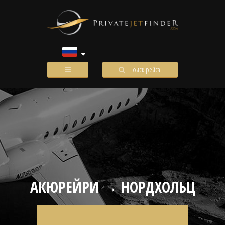
Поиск рейса
АКЮРЕЙРИ → НОРДХОЛЬЦ