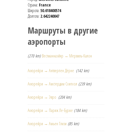
Страна:
France
Широта:
50.618400574
Долгота:
2.642240047
Маршруты в другие
аэропорты
(270 km)
Вестманнаэйяр → Мервиль-Калон
Акюрейри → Антверпен Дёрне
(142 km)
Акюрейри → Амстердам Схипхол
(239 km)
Акюрейри → Эвро
(204 km)
Акюрейри → Париж Ле-Бурже
(184 km)
Акюрейри → Амьен Глизи
(85 km)