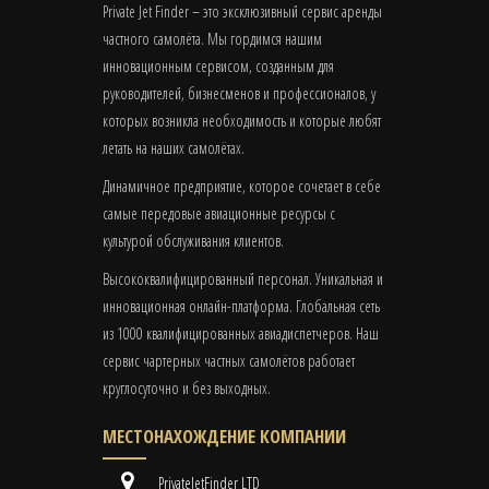
Private Jet Finder – это эксклюзивный сервис аренды
частного самолёта. Мы гордимся нашим
инновационным сервисом, созданным для
руководителей, бизнесменов и профессионалов, у
которых возникла необходимость и которые любят
летать на наших самолётах.
Динамичное предприятие, которое сочетает в себе
самые передовые авиационные ресурсы с
культурой обслуживания клиентов.
Высококвалифицированный персонал. Уникальная и
инновационная онлайн-платформа. Глобальная сеть
из 1000 квалифицированных авиадиспетчеров. Наш
сервис чартерных частных самолётов работает
круглосуточно и без выходных.
МЕСТОНАХОЖДЕНИЕ КОМПАНИИ
PrivateJetFinder LTD