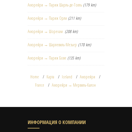
Акюрейри → Париж Шарль-де-Голль
(179 km)
Акюрейри → Париж Орли
(211 km)
Акюрейри → Шорехам
(208 km)
Акюрейри → Шарлевиль-Мезьер
(170 km)
Акюрейри → Париж Бове
(135 km)
Home
Карта
Iceland
Акюрейри
France
Акюрейри → Мервиль-Калон
ИНФОРМАЦИЯ О КОМПАНИИ