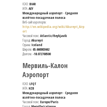
ICAO:
BIAR
IATA:
AEY
Международный аэропорт
-
Средняя
взлётно-посадочная полоса
Веб-сайт аэропорта:
http://en.wikipedia.org/wiki/Akureyri_Airp
ort
Часовой пояс:
Atlantic/Reykjavik
Город:
Akureyri
Страна:
Iceland
Широта:
65.660003662
Долгота:
-18.072700500
Мервиль-Калон
Аэропорт
ICAO:
LFQT
IATA:
HZB
Международный аэропорт
-
Средняя
взлётно-посадочная полоса
Часовой пояс:
Europe/Paris
Город:
Merville/calonne