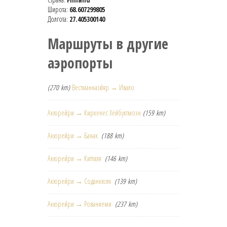
Широта:
68.607299805
Долгота:
27.405300140
Маршруты в другие
аэропорты
(270 km)
Вестманнаэйяр → Ивало
Акюрейри → Киркенес Хёйбуктмоэн
(159 km)
Акюрейри → Банак
(188 km)
Акюрейри → Киттиля
(146 km)
Акюрейри → Соданкюля
(139 km)
Акюрейри → Рованиеми
(237 km)