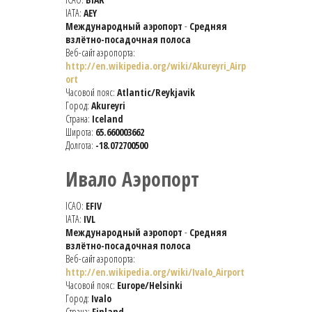
IATA:
AEY
Международный аэропорт
-
Средняя
взлётно-посадочная полоса
Веб-сайт аэропорта:
http://en.wikipedia.org/wiki/Akureyri_Airp
ort
Часовой пояс:
Atlantic/Reykjavik
Город:
Akureyri
Страна:
Iceland
Широта:
65.660003662
Долгота:
-18.072700500
Ивало Аэропорт
ICAO:
EFIV
IATA:
IVL
Международный аэропорт
-
Средняя
взлётно-посадочная полоса
Веб-сайт аэропорта:
http://en.wikipedia.org/wiki/Ivalo_Airport
Часовой пояс:
Europe/Helsinki
Город:
Ivalo
Страна:
Finland