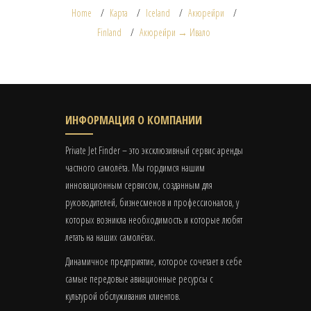
Home
Карта
Iceland
Акюрейри
Finland
Акюрейри → Ивало
ИНФОРМАЦИЯ О КОМПАНИИ
Private Jet Finder – это эксклюзивный сервис аренды
частного самолёта. Мы гордимся нашим
инновационным сервисом, созданным для
руководителей, бизнесменов и профессионалов, у
которых возникла необходимость и которые любят
летать на наших самолётах.
Динамичное предприятие, которое сочетает в себе
самые передовые авиационные ресурсы с
культурой обслуживания клиентов.