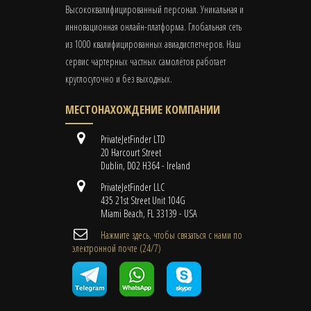
Высококвалифицированный персонал. Уникальная и
инновационная онлайн-платформа. Глобальная сеть
из 1000 квалифицированных авиадиспетчеров. Наш
сервис чартерных частных самолётов работает
круглосуточно и без выходных.
МЕСТОНАХОЖДЕНИЕ КОМПАНИИ
PrivateJetFinder LTD
20 Harcourt Street
Dublin, D02 H364 - Ireland
PrivateJetFinder LLC
435 21st Street Unit 104G
Miami Beach, FL 33139 - USA
Нажмите здесь, чтобы связаться с нами по
электронной почте (24/7)