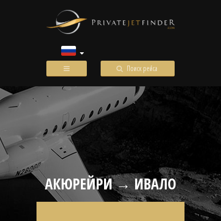
Поиск рейса
АКЮРЕЙРИ → ИВАЛО