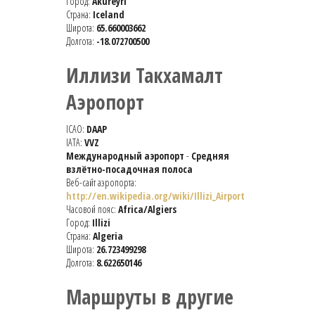
Город:
Akureyri
Страна:
Iceland
Широта:
65.660003662
Долгота:
-18.072700500
Иллизи Такхамалт
Аэропорт
ICAO:
DAAP
IATA:
VVZ
Международный аэропорт
-
Средняя
взлётно-посадочная полоса
Веб-сайт аэропорта:
http://en.wikipedia.org/wiki/Illizi_Airport
Часовой пояс:
Africa/Algiers
Город:
Illizi
Страна:
Algeria
Широта:
26.723499298
Долгота:
8.622650146
Маршруты в другие