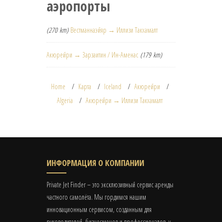
аэропорты
(270 km)
Вестманнаэйяр → Иллизи Такхамалт
Акюрейри → Зарзаитин / Ин-Аменас
(179 km)
Home
Карта
Iceland
Акюрейри
Algeria
Акюрейри → Иллизи Такхамалт
ИНФОРМАЦИЯ О КОМПАНИИ
Private Jet Finder – это эксклюзивный сервис аренды
частного самолёта. Мы гордимся нашим
инновационным сервисом, созданным для
руководителей, бизнесменов и профессионалов, у