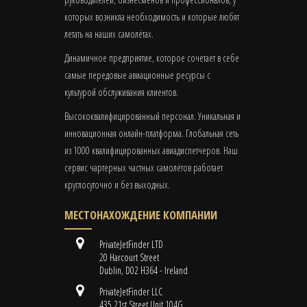
которых возникла необходимость и которые любят
летать на наших самолётах.
Динамичное предприятие, которое сочетает в себе
самые передовые авиационные ресурсы с
культурой обслуживания клиентов.
Высококвалифицированный персонал. Уникальная и
инновационная онлайн-платформа. Глобальная сеть
из 1000 квалифицированных авиадиспетчеров. Наш
сервис чартерных частных самолётов работает
круглосуточно и без выходных.
МЕСТОНАХОЖДЕНИЕ КОМПАНИИ
PrivateJetFinder LTD
20 Harcourt Street
Dublin, D02 H364 - Ireland
PrivateJetFinder LLC
435 21st Street Unit 104G