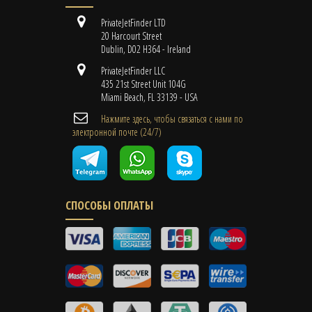
PrivateJetFinder LTD
20 Harcourt Street
Dublin, D02 H364 - Ireland
PrivateJetFinder LLC
435 21st Street Unit 104G
Miami Beach, FL 33139 - USA
Нажмите здесь, чтобы связаться с нами по
электронной почте (24/7)
СПОСОБЫ ОПЛАТЫ