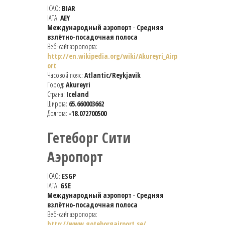
ICAO:
BIAR
IATA:
AEY
Международный аэропорт
-
Средняя
взлётно-посадочная полоса
Веб-сайт аэропорта:
http://en.wikipedia.org/wiki/Akureyri_Airp
ort
Часовой пояс:
Atlantic/Reykjavik
Город:
Akureyri
Страна:
Iceland
Широта:
65.660003662
Долгота:
-18.072700500
Гетеборг Сити
Аэропорт
ICAO:
ESGP
IATA:
GSE
Международный аэропорт
-
Средняя
взлётно-посадочная полоса
Веб-сайт аэропорта:
http://www.goteborgairport.se/