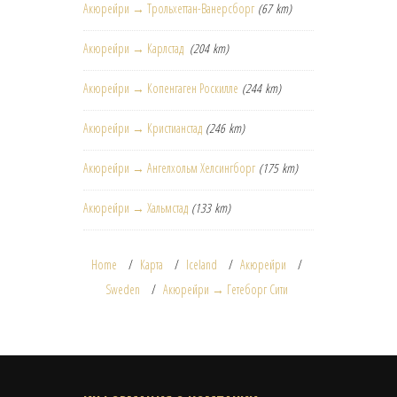
Акюрейри → Трольхеттан-Ванерсборг
(67 km)
Акюрейри → Карлстад
(204 km)
Акюрейри → Копенгаген Роскилле
(244 km)
Акюрейри → Кристианстад
(246 km)
Акюрейри → Ангелхольм Хелсингборг
(175 km)
Акюрейри → Хальмстад
(133 km)
Home
Карта
Iceland
Акюрейри
Sweden
Акюрейри → Гетеборг Сити