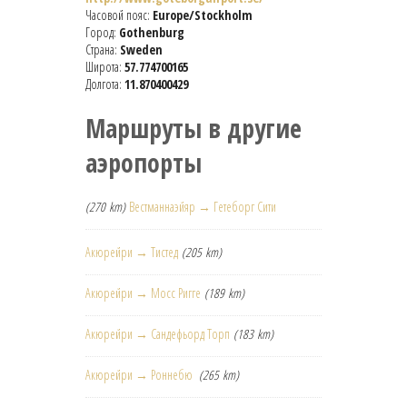
Часовой пояс:
Europe/Stockholm
Город:
Gothenburg
Страна:
Sweden
Широта:
57.774700165
Долгота:
11.870400429
Маршруты в другие
аэропорты
(270 km)
Вестманнаэйяр → Гетеборг Сити
Акюрейри → Тистед
(205 km)
Акюрейри → Мосс Ригге
(189 km)
Акюрейри → Сандефьорд Торп
(183 km)
Акюрейри → Роннебю
(265 km)