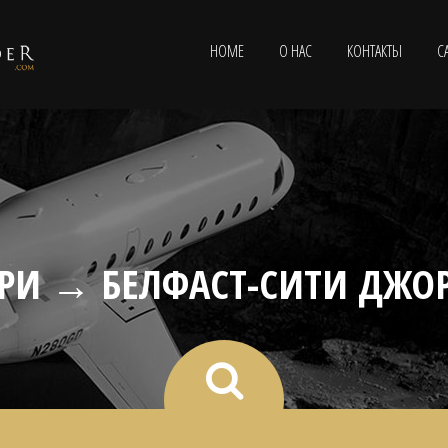
HOME
О НАС
КОНТАКТЫ
С
РИ → БЕЛФАСТ-СИТИ ДЖОР