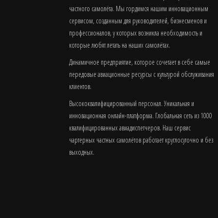
частного самолёта. Мы гордимся нашим инновационным
сервисом, созданным для руководителей, бизнесменов и
профессионалов, у которых возникла необходимость и
которые любят летать на наших самолётах.
Динамичное предприятие, которое сочетает в себе самые
передовые авиационные ресурсы с культурой обслуживания
клиентов.
Высококвалифицированный персонал. Уникальная и
инновационная онлайн-платформа. Глобальная сеть из 1000
квалифицированных авиадиспетчеров. Наш сервис
чартерных частных самолётов работает круглосуточно и без
выходных.