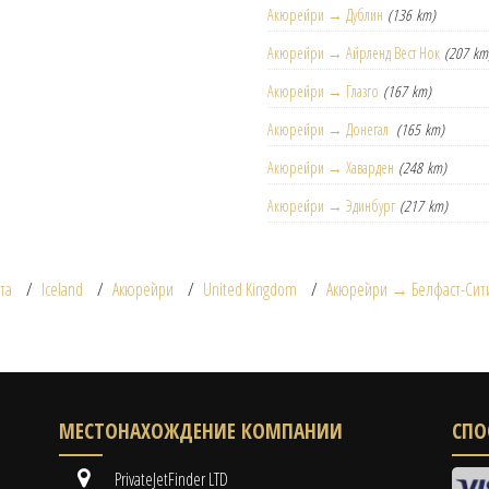
Акюрейри → Дублин
(136 km)
Акюрейри → Айрленд Вест Нок
(207 km
Акюрейри → Глазго
(167 km)
Акюрейри → Донегал
(165 km)
Акюрейри → Хаварден
(248 km)
Акюрейри → Эдинбург
(217 km)
та
Iceland
Акюрейри
United Kingdom
Акюрейри → Белфаст-Сити
МЕСТОНАХОЖДЕНИЕ КОМПАНИИ
СПО
PrivateJetFinder LTD