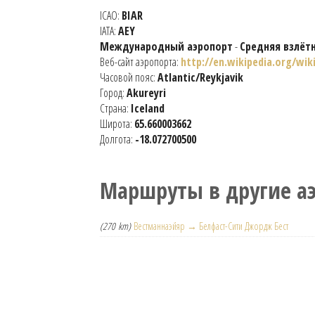
ICAO:
BIAR
IATA:
AEY
Международный аэропорт
-
Средняя взлёт
Веб-сайт аэропорта:
http://en.wikipedia.org/wik
Часовой пояс:
Atlantic/Reykjavik
Город:
Akureyri
Страна:
Iceland
Широта:
65.660003662
Долгота:
-18.072700500
Маршруты в другие а
(270 km)
Вестманнаэйяр → Белфаст-Сити Джордж Бест