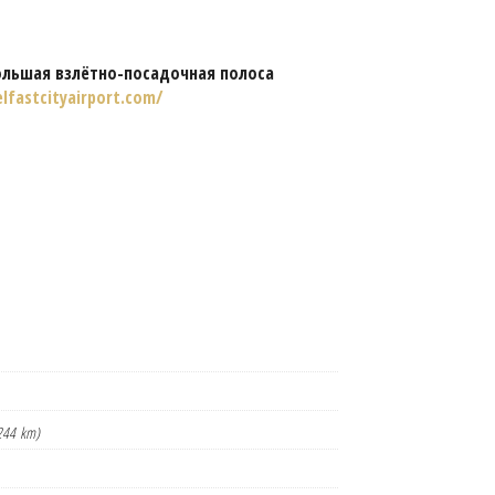
ольшая взлётно-посадочная полоса
lfastcityairport.com/
244 km)