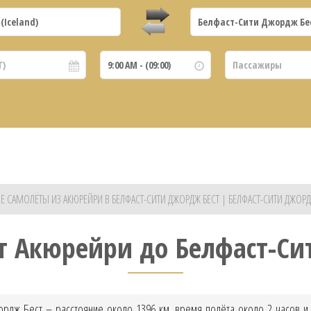
Е САМОЛЁТЫ ИЗ АКЮРЕЙРИ В БЕЛФАСТ-СИТИ ДЖОРДЖ БЕСТ | БЕЛФАСТ-СИТИ ДЖОРД
от Акюрейри до Белфаст-Си
ордж Бест – расстояние около 1396 км, время полёта около 2 часов и 