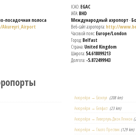
ICAO:
EGAC
IATA:
BHD
но-посадочная полоса
Международный аэропорт
-
Б
i/Akureyri_Airport
Веб-сайт аэропорта:
http://www.be
Часовой пояс:
Europe/London
Город:
Belfast
Страна:
United Kingdom
Широта:
54.618099213
Долгота:
-5.872499943
эропорты
Акюрейри → Блэкпул
(208 km)
Акюрейри → Белфаст
(23 km)
Акюрейри → Ливерпуль Джон Леннон
(
Акюрейри → Глазго Прествик
(129 km)