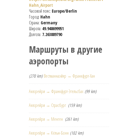
Hahn_Airport
Часовой пояс:
Europe/Berlin
Город:
Hahn
Страна:
Germany
Широта:
49.948699951
Долгота:
7.263889790
Маршруты в другие
аэропорты
(270 km)
Вестманнаэйяр → Франкфурт-Хан
Акюрейри → Франкфурт-Эгельсбах
(99 km)
Акюрейри → Страсбург
(159 km)
Акюрейри → Менген
(261 km)
Акюрейри → Кёльн-Бонн
(102 km)