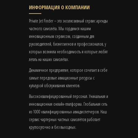
ИНФОРМАЦИЯ О КОМПАНИИ
Private Jet Finder – это эксклюзивный сервис аренды
частного самолёта. Мы гордимся нашим
инновационным сервисом, созданным для
руководителей, бизнесменов и профессионалов, у
которых возникла необходимость и которые любят
летать на наших самолётах.
Динамичное предприятие, которое сочетает в себе
самые передовые авиационные ресурсы с
культурой обслуживания клиентов.
Высококвалифицированный персонал. Уникальная и
инновационная онлайн-платформа. Глобальная сеть
из 1000 квалифицированных авиадиспетчеров. Наш
сервис чартерных частных самолётов работает
круглосуточно и без выходных.