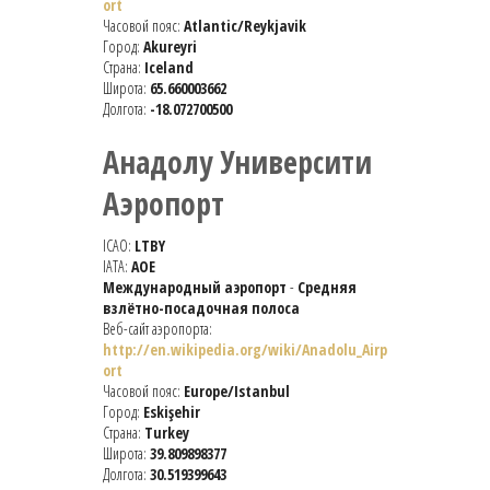
ort
Часовой пояс:
Atlantic/Reykjavik
Город:
Akureyri
Страна:
Iceland
Широта:
65.660003662
Долгота:
-18.072700500
Анадолу Университи
Аэропорт
ICAO:
LTBY
IATA:
AOE
Международный аэропорт
-
Средняя
взлётно-посадочная полоса
Веб-сайт аэропорта:
http://en.wikipedia.org/wiki/Anadolu_Airp
ort
Часовой пояс:
Europe/Istanbul
Город:
Eskişehir
Страна:
Turkey
Широта:
39.809898377
Долгота:
30.519399643