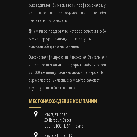
руководителей, бизнесменов и профессионалов, у
которых возникла необходимость и которые любят
летать на наших самолётах.
Динамичное предприятие, которое сочетает в себе
самые передовые авиационные ресурсы с
культурой обслуживания клиентов.
Высококвалифицированный персонал. Уникальная и
инновационная онлайн-платформа. Глобальная сеть
из 1000 квалифицированных авиадиспетчеров. Наш
сервис чартерных частных самолётов работает
круглосуточно и без выходных.
МЕСТОНАХОЖДЕНИЕ КОМПАНИИ
PrivateJetFinder LTD
20 Harcourt Street
Dublin, D02 H364 - Ireland
PrivateJetFinder LLC