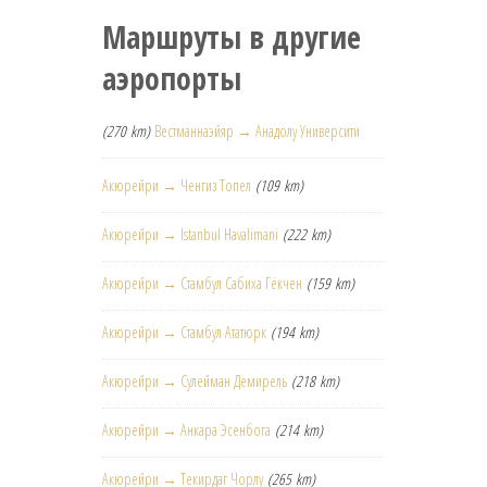
Маршруты в другие
аэропорты
(270 km)
Вестманнаэйяр → Анадолу Университи
Акюрейри → Ченгиз Топел
(109 km)
Акюрейри → Istanbul Havalimani
(222 km)
Акюрейри → Стамбул Сабиха Гёкчен
(159 km)
Акюрейри → Стамбул Ататюрк
(194 km)
Акюрейри → Сулейман Демирель
(218 km)
Акюрейри → Анкара Эсенбога
(214 km)
Акюрейри → Текирдаг Чорлу
(265 km)