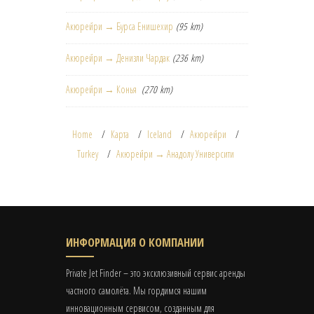
Акюрейри → Бурса Енишехир
(95 km)
Акюрейри → Денизли Чардак
(236 km)
Акюрейри → Конья
(270 km)
Home
Карта
Iceland
Акюрейри
Turkey
Акюрейри → Анадолу Университи
ИНФОРМАЦИЯ О КОМПАНИИ
Private Jet Finder – это эксклюзивный сервис аренды
частного самолёта. Мы гордимся нашим
инновационным сервисом, созданным для