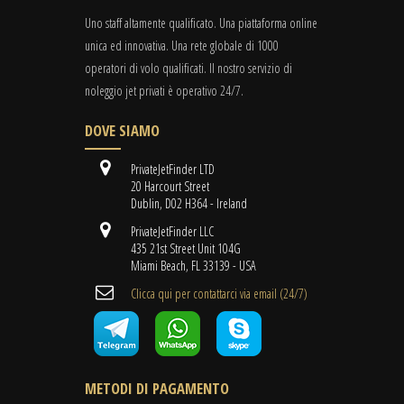
Uno staff altamente qualificato. Una piattaforma online
unica ed innovativa. Una rete globale di 1000
operatori di volo qualificati. Il nostro servizio di
noleggio jet privati è operativo 24/7.
DOVE SIAMO
PrivateJetFinder LTD
20 Harcourt Street
Dublin, D02 H364 - Ireland
PrivateJetFinder LLC
435 21st Street Unit 104G
Miami Beach, FL 33139 - USA
Clicca qui per contattarci via email (24/7)
METODI DI PAGAMENTO