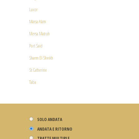
Luxor
Marsa Alam
Mersa Matruh
Port Said
Sharm El Sheikh
St Catherine
Taba
SOLO ANDATA
ANDATA E RITORNO
TRATTE MULTIPLE