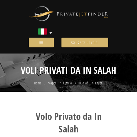
Cerca un volo
VOLI PRIVATI DA IN SALAH
Home
Mappa
Algeria
In Salah
Egypt
Volo Privato da In
Salah