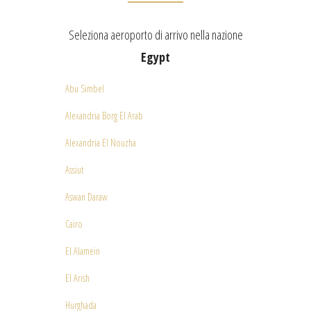
Seleziona aeroporto di arrivo nella nazione
Egypt
Abu Simbel
Alexandria Borg El Arab
Alexandria El Nouzha
Assiut
Aswan Daraw
Cairo
El Alamein
El Arish
Hurghada