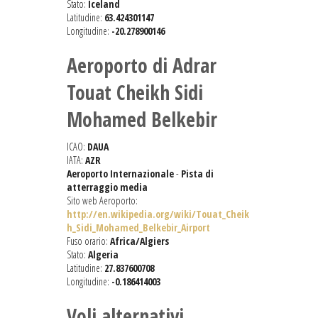
Stato:
Iceland
Latitudine:
63.424301147
Longitudine:
-20.278900146
Aeroporto di Adrar
Touat Cheikh Sidi
Mohamed Belkebir
ICAO:
DAUA
IATA:
AZR
Aeroporto Internazionale
-
Pista di
atterraggio media
Sito web Aeroporto:
http://en.wikipedia.org/wiki/Touat_Cheik
h_Sidi_Mohamed_Belkebir_Airport
Fuso orario:
Africa/Algiers
Stato:
Algeria
Latitudine:
27.837600708
Longitudine:
-0.186414003
Voli alternativi