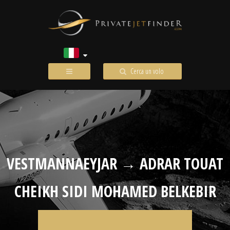
Cerca un volo
VESTMANNAEYJAR → ADRAR TOUAT
CHEIKH SIDI MOHAMED BELKEBIR