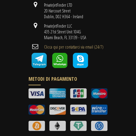
PrivateJetFinder LTD
20 Harcourt Street
Dublin, D02 H364 - Ireland
PrivateJetFinder LLC
435 21st Street Unit 104G
Miami Beach, FL 33139 - USA
Clicca qui per contattarci via email (24/7)
METODI DI PAGAMENTO