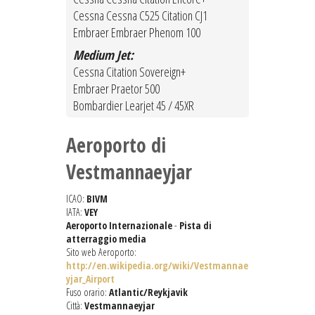
Cessna Cessna C525 Citation CJ1
Embraer Embraer Phenom 100
Medium Jet:
Cessna Citation Sovereign+
Embraer Praetor 500
Bombardier Learjet 45 / 45XR
Aeroporto di
Vestmannaeyjar
ICAO:
BIVM
IATA:
VEY
Aeroporto Internazionale
-
Pista di
atterraggio media
Sito web Aeroporto:
http://en.wikipedia.org/wiki/Vestmannae
yjar_Airport
Fuso orario:
Atlantic/Reykjavik
Città:
Vestmannaeyjar