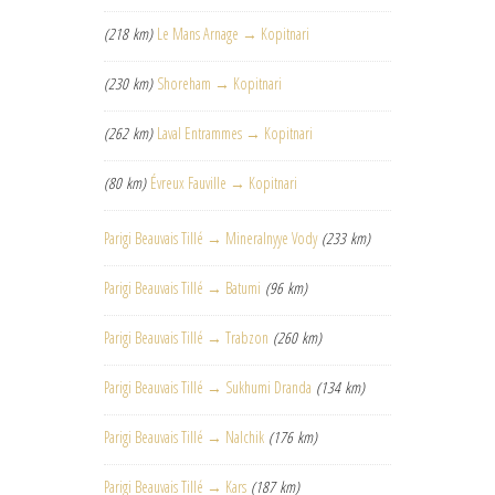
(218 km)
Le Mans Arnage → Kopitnari
(230 km)
Shoreham → Kopitnari
(262 km)
Laval Entrammes → Kopitnari
(80 km)
Évreux Fauville → Kopitnari
Parigi Beauvais Tillé → Mineralnyye Vody
(233 km)
Parigi Beauvais Tillé → Batumi
(96 km)
Parigi Beauvais Tillé → Trabzon
(260 km)
Parigi Beauvais Tillé → Sukhumi Dranda
(134 km)
Parigi Beauvais Tillé → Nalchik
(176 km)
Parigi Beauvais Tillé → Kars
(187 km)