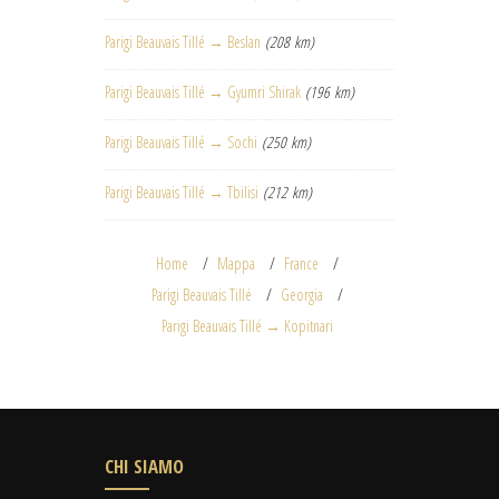
Parigi Beauvais Tillé → Beslan
(208 km)
Parigi Beauvais Tillé → Gyumri Shirak
(196 km)
Parigi Beauvais Tillé → Sochi
(250 km)
Parigi Beauvais Tillé → Tbilisi
(212 km)
Home
Mappa
France
Parigi Beauvais Tillé
Georgia
Parigi Beauvais Tillé → Kopitnari
CHI SIAMO