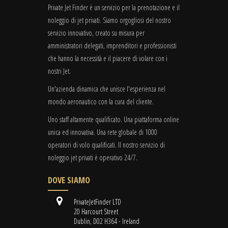
Private Jet Finder è un servizio per la prenotazione e il
noleggio di jet privati. Siamo orgogliosi del nostro
servizio innovativo, creato su misura per
amministratori delegati, imprenditori e professionisti
che hanno la necessità e il piacere di volare con i
nostri Jet.
Un'azienda dinamica che unisce l'esperienza nel
mondo aeronautico con la cura del cliente.
Uno staff altamente qualificato. Una piattaforma online
unica ed innovativa. Una rete globale di 1000
operatori di volo qualificati. Il nostro servizio di
noleggio jet privati è operativo 24/7.
DOVE SIAMO
PrivateJetFinder LTD
20 Harcourt Street
Dublin, D02 H364 - Ireland