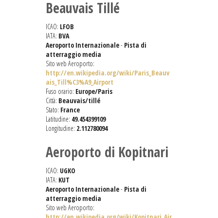
Beauvais Tillé
ICAO:
LFOB
IATA:
BVA
Aeroporto Internazionale
-
Pista di
atterraggio media
Sito web Aeroporto:
http://en.wikipedia.org/wiki/Paris_Beauv
ais_Till%C3%A9_Airport
Fuso orario:
Europe/Paris
Città:
Beauvais/tillé
Stato:
France
Latitudine:
49.454399109
Longitudine:
2.112780094
Aeroporto di Kopitnari
ICAO:
UGKO
IATA:
KUT
Aeroporto Internazionale
-
Pista di
atterraggio media
Sito web Aeroporto:
http://en.wikipedia.org/wiki/Kopitnari_Air