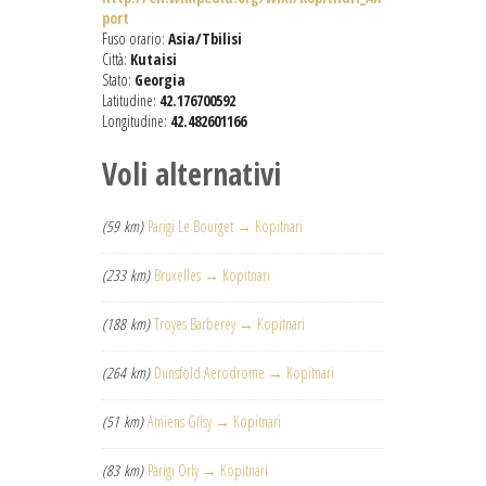
port
Fuso orario:
Asia/Tbilisi
Città:
Kutaisi
Stato:
Georgia
Latitudine:
42.176700592
Longitudine:
42.482601166
Voli alternativi
(59 km)
Parigi Le Bourget → Kopitnari
(233 km)
Bruxelles → Kopitnari
(188 km)
Troyes Barberey → Kopitnari
(264 km)
Dunsfold Aerodrome → Kopitnari
(51 km)
Amiens Glisy → Kopitnari
(83 km)
Parigi Orly → Kopitnari