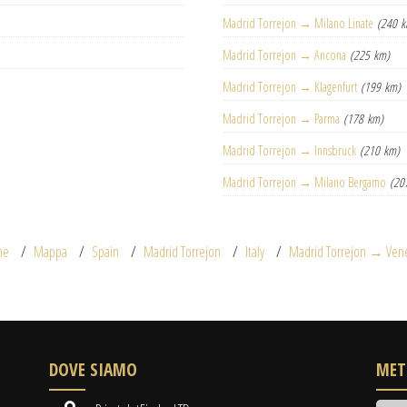
Madrid Torrejon → Milano Linate
(240 
Madrid Torrejon → Ancona
(225 km)
Madrid Torrejon → Klagenfurt
(199 km)
Madrid Torrejon → Parma
(178 km)
Madrid Torrejon → Innsbruck
(210 km)
Madrid Torrejon → Milano Bergamo
(20
me
Mappa
Spain
Madrid Torrejon
Italy
Madrid Torrejon → Ven
DOVE SIAMO
MET