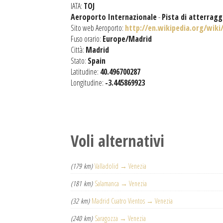
IATA:
TOJ
Aeroporto Internazionale
-
Pista di atterrag
Sito web Aeroporto:
http://en.wikipedia.org/wik
Fuso orario:
Europe/Madrid
Città:
Madrid
Stato:
Spain
Latitudine:
40.496700287
Longitudine:
-3.445869923
Voli alternativi
(179 km)
Valladolid → Venezia
(181 km)
Salamanca → Venezia
(32 km)
Madrid Cuatro Vientos → Venezia
(240 km)
Saragozza → Venezia