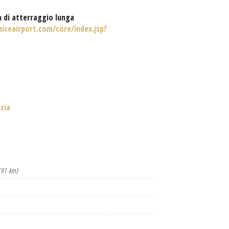
a di atterraggio lunga
iceairport.com/core/index.jsp?
ezia
191 km)