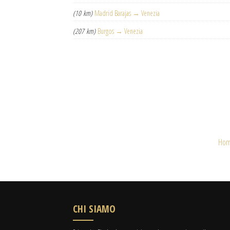
(10 km)
Madrid Barajas → Venezia
(207 km)
Burgos → Venezia
Ho
CHI SIAMO