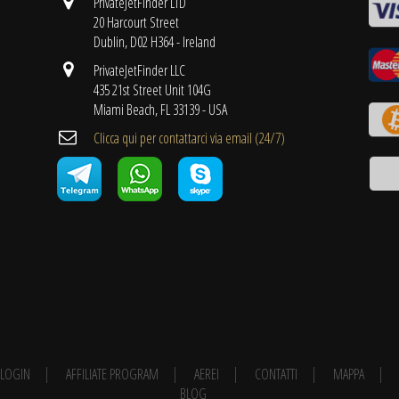
PrivateJetFinder LTD
20 Harcourt Street
Dublin, D02 H364 - Ireland
PrivateJetFinder LLC
435 21st Street Unit 104G
Miami Beach, FL 33139 - USA
Clicca qui per contattarci via email (24/7)
E LOGIN
AFFILIATE PROGRAM
AEREI
CONTATTI
MAPPA
BLOG