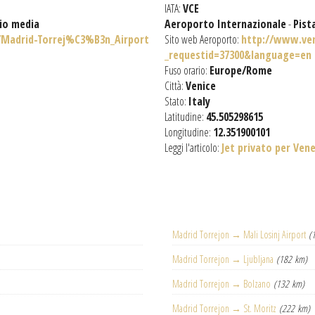
IATA:
VCE
gio media
Aeroporto Internazionale
-
Pist
i/Madrid-Torrej%C3%B3n_Airport
Sito web Aeroporto:
http://www.ven
_requestid=37300&language=en
Fuso orario:
Europe/Rome
Città:
Venice
Stato:
Italy
Latitudine:
45.505298615
Longitudine:
12.351900101
Leggi l'articolo:
Jet privato per Ven
Madrid Torrejon → Mali Losinj Airport
(
Madrid Torrejon → Ljubljana
(182 km)
Madrid Torrejon → Bolzano
(132 km)
Madrid Torrejon → St. Moritz
(222 km)