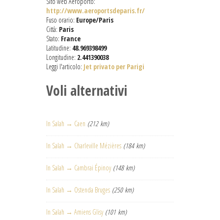
Sito web Aeroporto:
http://www.aeroportsdeparis.fr/
Fuso orario:
Europe/Paris
Città:
Paris
Stato:
France
Latitudine:
48.969398499
Longitudine:
2.441390038
Leggi l'articolo:
Jet privato per Parigi
Voli alternativi
In Salah → Caen
(212 km)
In Salah → Charleville Mézières
(184 km)
In Salah → Cambrai Épinoy
(148 km)
In Salah → Ostenda Bruges
(250 km)
In Salah → Amiens Glisy
(101 km)