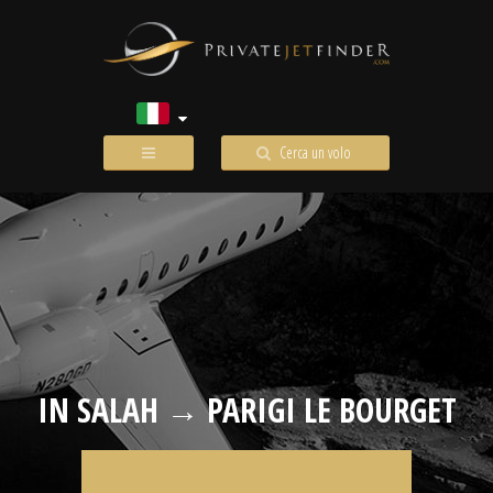
Cerca un volo
IN SALAH → PARIGI LE BOURGET