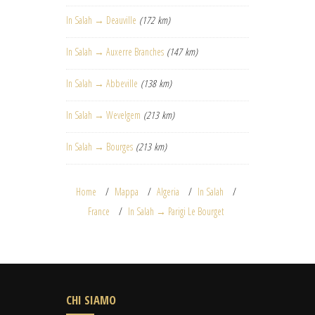
In Salah → Deauville
(172 km)
In Salah → Auxerre Branches
(147 km)
In Salah → Abbeville
(138 km)
In Salah → Wevelgem
(213 km)
In Salah → Bourges
(213 km)
Home
Mappa
Algeria
In Salah
France
In Salah → Parigi Le Bourget
CHI SIAMO