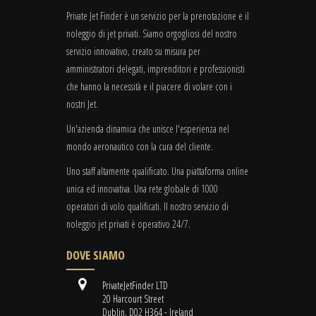
Private Jet Finder è un servizio per la prenotazione e il
noleggio di jet privati. Siamo orgogliosi del nostro
servizio innovativo, creato su misura per
amministratori delegati, imprenditori e professionisti
che hanno la necessità e il piacere di volare con i
nostri Jet.
Un'azienda dinamica che unisce l'esperienza nel
mondo aeronautico con la cura del cliente.
Uno staff altamente qualificato. Una piattaforma online
unica ed innovativa. Una rete globale di 1000
operatori di volo qualificati. Il nostro servizio di
noleggio jet privati è operativo 24/7.
DOVE SIAMO
PrivateJetFinder LTD
20 Harcourt Street
Dublin, D02 H364 - Ireland