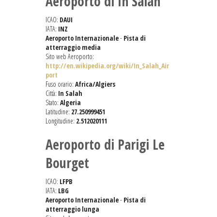
Aeroporto di In Salah
ICAO:
DAUI
IATA:
INZ
Aeroporto Internazionale
-
Pista di
atterraggio media
Sito web Aeroporto:
http://en.wikipedia.org/wiki/In_Salah_Air
port
Fuso orario:
Africa/Algiers
Città:
In Salah
Stato:
Algeria
Latitudine:
27.250999451
Longitudine:
2.512020111
Aeroporto di Parigi Le
Bourget
ICAO:
LFPB
IATA:
LBG
Aeroporto Internazionale
-
Pista di
atterraggio lunga