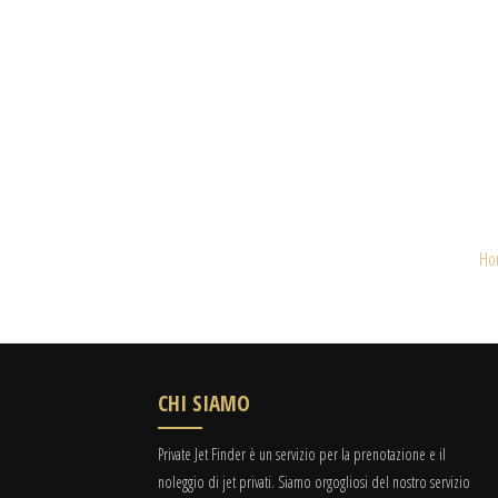
Ho
CHI SIAMO
Private Jet Finder è un servizio per la prenotazione e il
noleggio di jet privati. Siamo orgogliosi del nostro servizio