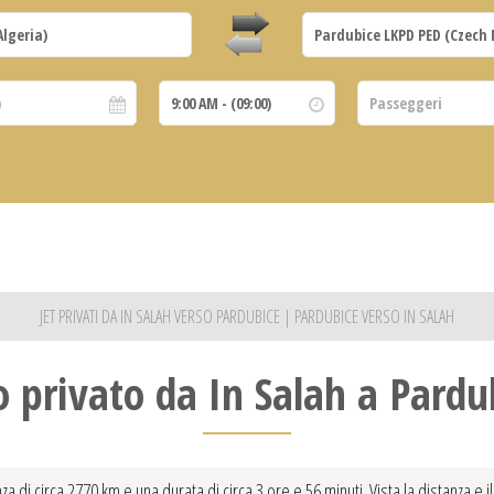
JET PRIVATI DA IN SALAH VERSO PARDUBICE | PARDUBICE VERSO IN SALAH
o privato da In Salah a Pardu
za di circa 2770 km e una durata di circa 3 ore e 56 minuti. Vista la distanza e 