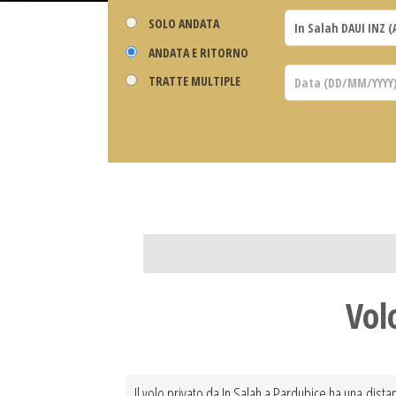
SOLO ANDATA
ANDATA E RITORNO
TRATTE MULTIPLE
Vol
Il volo privato da In Salah a Pardubice ha una distan