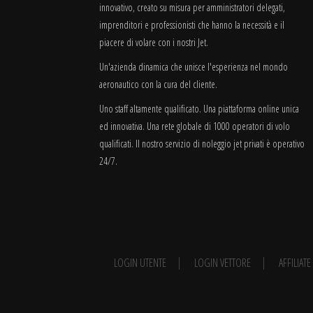
innovativo, creato su misura per amministratori delegati,
imprenditori e professionisti che hanno la necessità e il
piacere di volare con i nostri Jet.
Un'azienda dinamica che unisce l'esperienza nel mondo
aeronautico con la cura del cliente.
Uno staff altamente qualificato. Una piattaforma online unica
ed innovativa. Una rete globale di 1000 operatori di volo
qualificati. Il nostro servizio di noleggio jet privati è operativo
24/7.
LOGIN UTENTE
LOGIN VETTORE
AFFILIAT