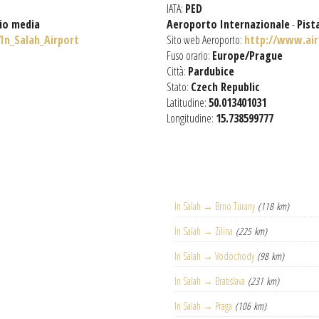
IATA:
PED
gio media
Aeroporto Internazionale
-
Pist
/In_Salah_Airport
Sito web Aeroporto:
http://www.air
Fuso orario:
Europe/Prague
Città:
Pardubice
Stato:
Czech Republic
Latitudine:
50.013401031
Longitudine:
15.738599777
In Salah → Brno Turany
(118 km)
In Salah → Zilina
(225 km)
In Salah → Vodochody
(98 km)
In Salah → Bratislava
(231 km)
In Salah → Praga
(106 km)