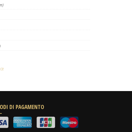
km)
)
ice
ODI DI PAGAMENTO