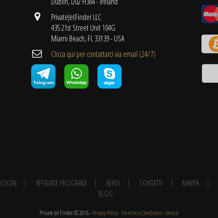
Dublin, D02 H364 - Ireland
PrivateJetFinder LLC
435 21st Street Unit 104G
Miami Beach, FL 33139 - USA
Clicca qui per contattarci via email (24/7)
E LOGIN
AFFILIATE PROGRAM
AEREI
CONTATTI
MAPPA
BLOG
Private Jet Finder © 2016 -
Privacy Policy
-
Termini e Condizioni
-
Servizi