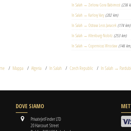
In Salah → Zielona Gora Babimost
(236 
In Salah → Karlovy Vary
(202 km)
In Salah → Ostrava Leos Janacek
(174 km)
In Salah → Altenburg-Nobitz
(253 km)
In Salah → Copernicus Wrocław
(146 km
me
Mappa
Algeria
In Salah
Czech Republic
In Salah → Pardub
DOVE SIAMO
MET
PrivateJetFinder LTD
20 Harcourt Street