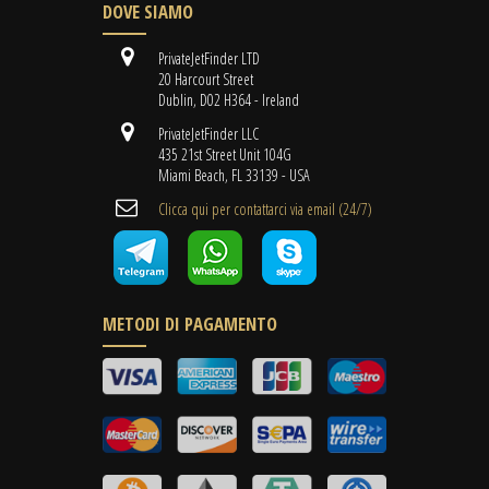
DOVE SIAMO
PrivateJetFinder LTD
20 Harcourt Street
Dublin, D02 H364 - Ireland
PrivateJetFinder LLC
435 21st Street Unit 104G
Miami Beach, FL 33139 - USA
Clicca qui per contattarci via email (24/7)
METODI DI PAGAMENTO