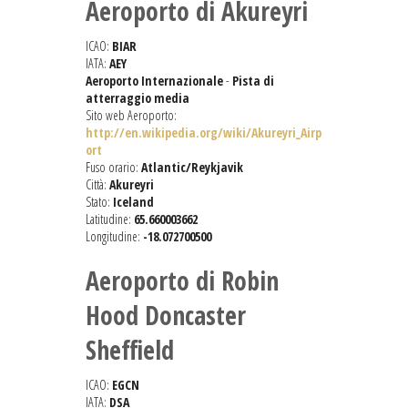
Aeroporto di Akureyri
ICAO:
BIAR
IATA:
AEY
Aeroporto Internazionale
-
Pista di
atterraggio media
Sito web Aeroporto:
http://en.wikipedia.org/wiki/Akureyri_Airp
ort
Fuso orario:
Atlantic/Reykjavik
Città:
Akureyri
Stato:
Iceland
Latitudine:
65.660003662
Longitudine:
-18.072700500
Aeroporto di Robin
Hood Doncaster
Sheffield
ICAO:
EGCN
IATA:
DSA