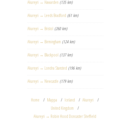
Akureyri → Hawarden
(135 km)
Akureyri → Leeds Bradford
(61 km)
Akureyri → Bristol
(260 km)
Akureyri → Birmingham
(124 km)
Akureyri → Blackpool
(137 km)
Akureyri → Londra Stansted
(196 km)
Akureyri → Newcastle
(179 km)
Home
Mappa
Iceland
Akureyri
United Kingdom
Akureyri → Robin Hood Doncaster Sheffield