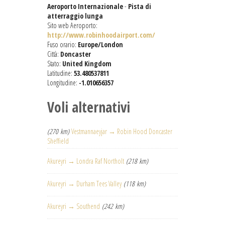
Aeroporto Internazionale
-
Pista di
atterraggio lunga
Sito web Aeroporto:
http://www.robinhoodairport.com/
Fuso orario:
Europe/London
Città:
Doncaster
Stato:
United Kingdom
Latitudine:
53.480537811
Longitudine:
-1.010656357
Voli alternativi
(270 km)
Vestmannaeyjar → Robin Hood Doncaster
Sheffield
Akureyri → Londra Raf Northolt
(218 km)
Akureyri → Durham Tees Valley
(118 km)
Akureyri → Southend
(242 km)