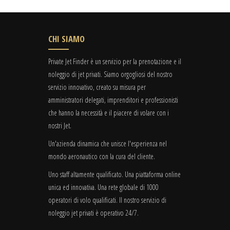
CHI SIAMO
Private Jet Finder è un servizio per la prenotazione e il
noleggio di jet privati. Siamo orgogliosi del nostro
servizio innovativo, creato su misura per
amministratori delegati, imprenditori e professionisti
che hanno la necessità e il piacere di volare con i
nostri Jet.
Un'azienda dinamica che unisce l'esperienza nel
mondo aeronautico con la cura del cliente.
Uno staff altamente qualificato. Una piattaforma online
unica ed innovativa. Una rete globale di 1000
operatori di volo qualificati. Il nostro servizio di
noleggio jet privati è operativo 24/7.