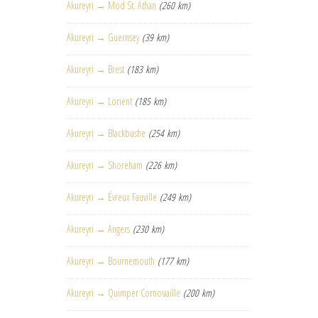
Akureyri → Mod St. Athan
(260 km)
Akureyri → Guernsey
(39 km)
Akureyri → Brest
(183 km)
Akureyri → Lorient
(185 km)
Akureyri → Blackbushe
(254 km)
Akureyri → Shoreham
(226 km)
Akureyri → Évreux Fauville
(249 km)
Akureyri → Angers
(230 km)
Akureyri → Bournemouth
(177 km)
Akureyri → Quimper Cornouaille
(200 km)