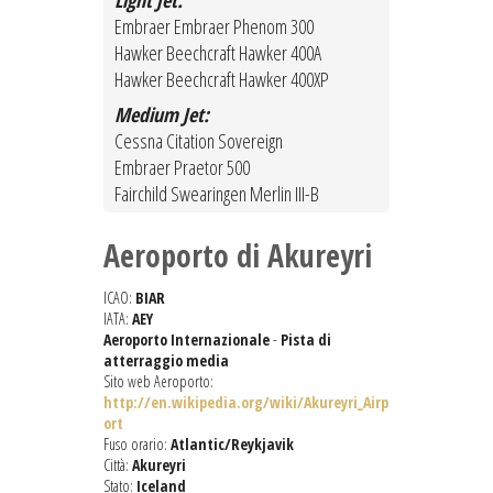
Light Jet:
Embraer Embraer Phenom 300
Hawker Beechcraft Hawker 400A
Hawker Beechcraft Hawker 400XP
Medium Jet:
Cessna Citation Sovereign
Embraer Praetor 500
Fairchild Swearingen Merlin III-B
Aeroporto di Akureyri
ICAO:
BIAR
IATA:
AEY
Aeroporto Internazionale
-
Pista di
atterraggio media
Sito web Aeroporto:
http://en.wikipedia.org/wiki/Akureyri_Airp
ort
Fuso orario:
Atlantic/Reykjavik
Città:
Akureyri
Stato:
Iceland