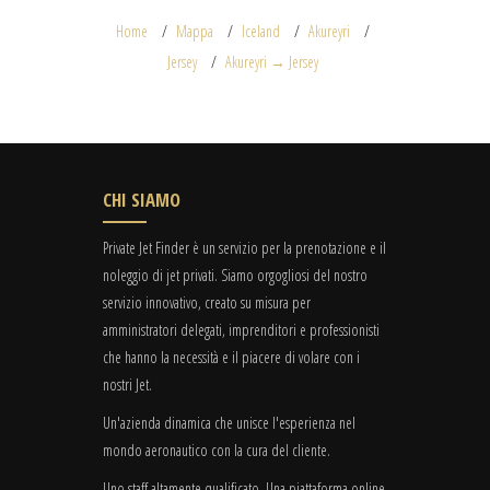
Home
Mappa
Iceland
Akureyri
Jersey
Akureyri → Jersey
CHI SIAMO
Private Jet Finder è un servizio per la prenotazione e il
noleggio di jet privati. Siamo orgogliosi del nostro
servizio innovativo, creato su misura per
amministratori delegati, imprenditori e professionisti
che hanno la necessità e il piacere di volare con i
nostri Jet.
Un'azienda dinamica che unisce l'esperienza nel
mondo aeronautico con la cura del cliente.
Uno staff altamente qualificato. Una piattaforma online