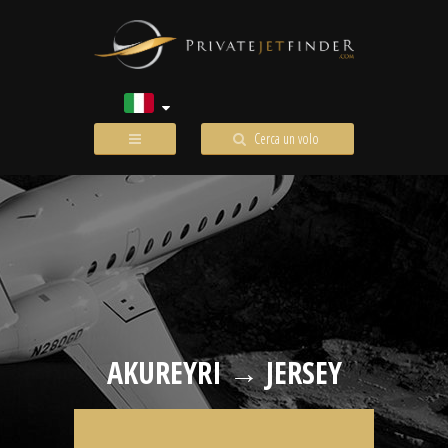
Cerca un volo
AKUREYRI → JERSEY