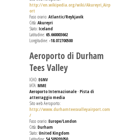
http://en.wikipedia.org/wiki/Akureyri_Airp
ort
Fuso orario:
Atlantic/Reykjavik
Città:
Akureyri
Stato:
Iceland
Latitudine:
65.660003662
Longitudine:
-18.072700500
Aeroporto di Durham
Tees Valley
ICAO:
EGNV
IATA:
MME
Aeroporto Internazionale
-
Pista di
atterraggio media
Sito web Aeroporto:
http://www.durhamteesvalleyairport.com
/
Fuso orario:
Europe/London
Città:
Durham
Stato:
United Kingdom
Latitudine:
54.509201050