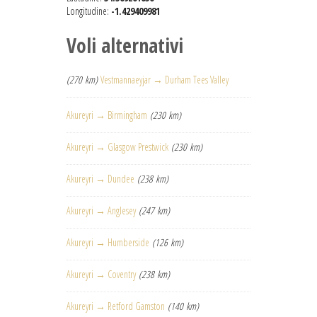
Longitudine:
-1.429409981
Voli alternativi
(270 km)
Vestmannaeyjar → Durham Tees Valley
Akureyri → Birmingham
(230 km)
Akureyri → Glasgow Prestwick
(230 km)
Akureyri → Dundee
(238 km)
Akureyri → Anglesey
(247 km)
Akureyri → Humberside
(126 km)
Akureyri → Coventry
(238 km)
Akureyri → Retford Gamston
(140 km)