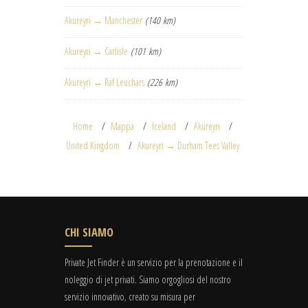
Akureyri → Manchester
(140 km)
Akureyri → Carlisle
(101 km)
Akureyri → Raf Leuchars
(226 km)
Home
Mappa
Iceland
Akureyri
United Kingdom
Akureyri → Durham Tees Valley
CHI SIAMO
Private Jet Finder è un servizio per la prenotazione e il
noleggio di jet privati. Siamo orgogliosi del nostro
servizio innovativo, creato su misura per