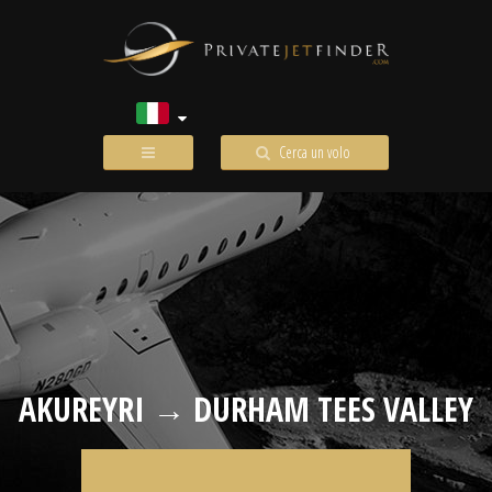
Cerca un volo
AKUREYRI → DURHAM TEES VALLEY