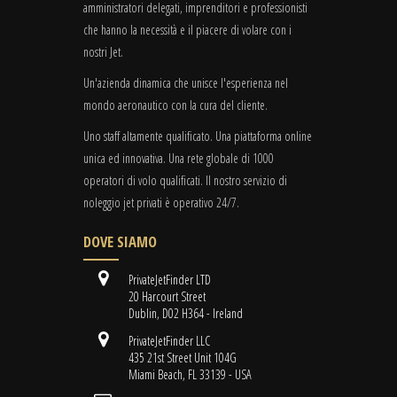
amministratori delegati, imprenditori e professionisti
che hanno la necessità e il piacere di volare con i
nostri Jet.
Un'azienda dinamica che unisce l'esperienza nel
mondo aeronautico con la cura del cliente.
Uno staff altamente qualificato. Una piattaforma online
unica ed innovativa. Una rete globale di 1000
operatori di volo qualificati. Il nostro servizio di
noleggio jet privati è operativo 24/7.
DOVE SIAMO
PrivateJetFinder LTD
20 Harcourt Street
Dublin, D02 H364 - Ireland
PrivateJetFinder LLC
435 21st Street Unit 104G
Miami Beach, FL 33139 - USA