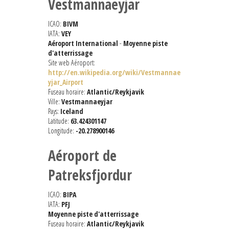
Vestmannaeyjar
ICAO:
BIVM
IATA:
VEY
Aéroport International
-
Moyenne piste
d'atterrissage
Site web Aéroport:
http://en.wikipedia.org/wiki/Vestmannae
yjar_Airport
Fuseau horaire:
Atlantic/Reykjavik
Ville:
Vestmannaeyjar
Pays:
Iceland
Latitude:
63.424301147
Longitude:
-20.278900146
Aéroport de
Patreksfjordur
ICAO:
BIPA
IATA:
PFJ
Moyenne piste d'atterrissage
Fuseau horaire:
Atlantic/Reykjavik