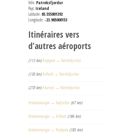
Ville:
Patreksfjordur
Pays:
Iceland
Latitude:
65.555801392
Longitude:
-23.965000153
Itinéraires vers
d'autres aéroports
(113 km)
Reykjavik → Patreksfjordur
(130 km)
Keflavik → Patreksfjordur
(270 km)
Akureyri → Patreksfjordur
Vestmannaeyjar → Ísafjörður
(67 km)
Vestmannaeyjar → Keflavik
(186 km)
Vestmannaeyjar → Reykjavik
(185 km)