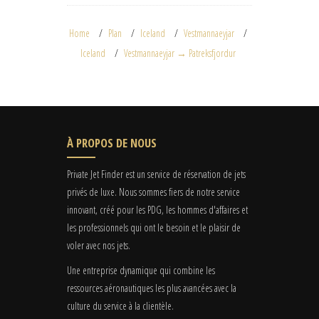
Home
Plan
Iceland
Vestmannaeyjar
Iceland
Vestmannaeyjar → Patreksfjordur
À PROPOS DE NOUS
Private Jet Finder est un service de réservation de jets
privés de luxe. Nous sommes fiers de notre service
innovant, créé pour les PDG, les hommes d'affaires et
les professionnels qui ont le besoin et le plaisir de
voler avec nos jets.
Une entreprise dynamique qui combine les
ressources aéronautiques les plus avancées avec la
culture du service à la clientèle.