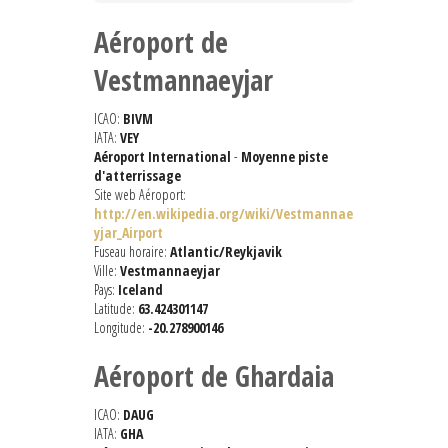
Aéroport de
Vestmannaeyjar
ICAO:
BIVM
IATA:
VEY
Aéroport International
-
Moyenne piste
d'atterrissage
Site web Aéroport:
http://en.wikipedia.org/wiki/Vestmannae
yjar_Airport
Fuseau horaire:
Atlantic/Reykjavik
Ville:
Vestmannaeyjar
Pays:
Iceland
Latitude:
63.424301147
Longitude:
-20.278900146
Aéroport de Ghardaia
ICAO:
DAUG
IATA:
GHA