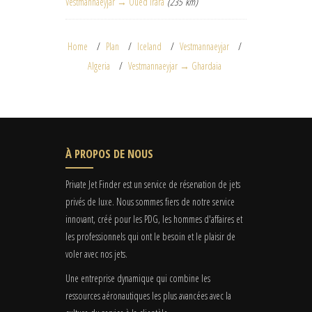
Vestmannaeyjar → Oued Irara
(235 km)
Home
Plan
Iceland
Vestmannaeyjar
Algeria
Vestmannaeyjar → Ghardaia
À PROPOS DE NOUS
Private Jet Finder est un service de réservation de jets
privés de luxe. Nous sommes fiers de notre service
innovant, créé pour les PDG, les hommes d'affaires et
les professionnels qui ont le besoin et le plaisir de
voler avec nos jets.
Une entreprise dynamique qui combine les
ressources aéronautiques les plus avancées avec la