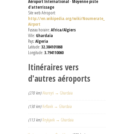
Aéroport International
-
Moyenne piste
d'atterrissage
Site web Aéroport:
http://en.wikipedia.org/wiki/Noumerate_
Airport
Fuseau horaire:
Africa/Algiers
Ville:
Ghardaïa
Pays:
Algeria
Latitude:
32.384101868
Longitude:
3.794110060
Itinéraires vers
d'autres aéroports
(270 km)
Akureyri → Ghardaia
(130 km)
Keflavik → Ghardaia
(113 km)
Reykjavik → Ghardaia