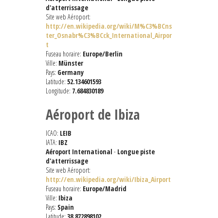
d'atterrissage
Site web Aéroport:
http://en.wikipedia.org/wiki/M%C3%BCns
ter_Osnabr%C3%BCck_International_Airpor
t
Fuseau horaire:
Europe/Berlin
Ville:
Münster
Pays:
Germany
Latitude:
52.134601593
Longitude:
7.684830189
Aéroport de Ibiza
ICAO:
LEIB
IATA:
IBZ
Aéroport International
-
Longue piste
d'atterrissage
Site web Aéroport:
http://en.wikipedia.org/wiki/Ibiza_Airport
Fuseau horaire:
Europe/Madrid
Ville:
Ibiza
Pays:
Spain
Latitude:
38.872898102