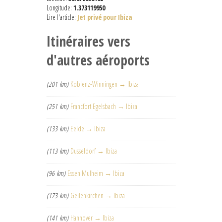
Longitude:
1.373119950
Lire l'article:
Jet privé pour Ibiza
Itinéraires vers
d'autres aéroports
(201 km)
Koblenz-Winningen → Ibiza
(251 km)
Francfort Egelsbach → Ibiza
(133 km)
Eelde → Ibiza
(113 km)
Dusseldorf → Ibiza
(96 km)
Essen Mulheim → Ibiza
(173 km)
Geilenkirchen → Ibiza
(141 km)
Hannover → Ibiza