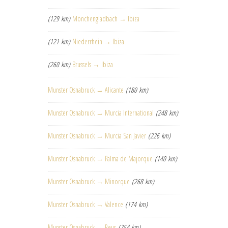
(129 km)
Mönchengladbach → Ibiza
(121 km)
Niederrhein → Ibiza
(260 km)
Brussels → Ibiza
Munster Osnabruck → Alicante
(180 km)
Munster Osnabruck → Murcia International
(248 km)
Munster Osnabruck → Murcia San Javier
(226 km)
Munster Osnabruck → Palma de Majorque
(140 km)
Munster Osnabruck → Minorque
(268 km)
Munster Osnabruck → Valence
(174 km)
Munster Osnabruck → Reus
(254 km)