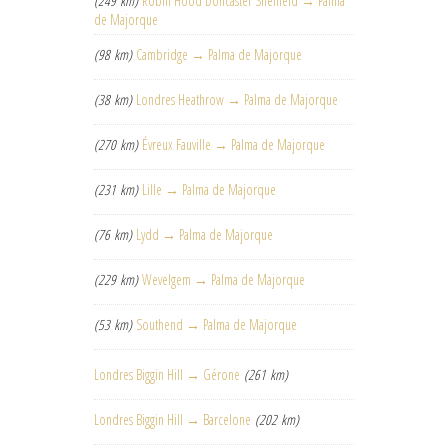
(249 km)
Robin Hood Doncaster Sheffield → Palma
de Majorque
(98 km)
Cambridge → Palma de Majorque
(38 km)
Londres Heathrow → Palma de Majorque
(270 km)
Évreux Fauville → Palma de Majorque
(231 km)
Lille → Palma de Majorque
(76 km)
Lydd → Palma de Majorque
(229 km)
Wevelgem → Palma de Majorque
(53 km)
Southend → Palma de Majorque
Londres Biggin Hill → Gérone
(261 km)
Londres Biggin Hill → Barcelone
(202 km)