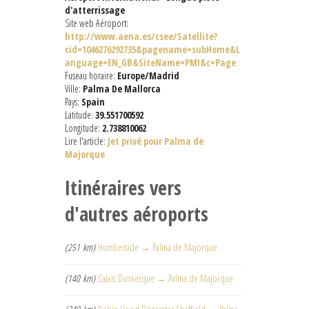
d'atterrissage
Site web Aéroport:
http://www.aena.es/csee/Satellite?
cid=1046276292735&pagename=subHome&L
anguage=EN_GB&SiteName=PMI&c=Page
Fuseau horaire:
Europe/Madrid
Ville:
Palma De Mallorca
Pays:
Spain
Latitude:
39.551700592
Longitude:
2.738810062
Lire l'article:
Jet privé pour Palma de
Majorque
Itinéraires vers
d'autres aéroports
(251 km)
Humberside → Palma de Majorque
(140 km)
Calais Dunkerque → Palma de Majorque