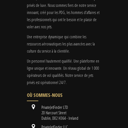
privés de luxe. Nous sommes fiers de notre service
innovant, créé pour les PDG, les hommes d'affaires et
les professionnels qui ont le besoin et le plaisir de
voler avec nos jets.
Une entreprise dynamique qui combine les
ressources aéronautiques les plus avancées avec la
culture du service à la clientèle.
Un personnel hautement qualifié. Une plateforme en
ligne unique et innovante. Un réseau global de 1 000
opérateurs de vol qualifiés. Notre service de jets
privés est opérationnel 24/7.
OÙ SOMMES-NOUS
PrivateJetFinder LTD
20 Harcourt Street
Dublin, D02 H364 - Ireland
PrivateJetFinder LLC