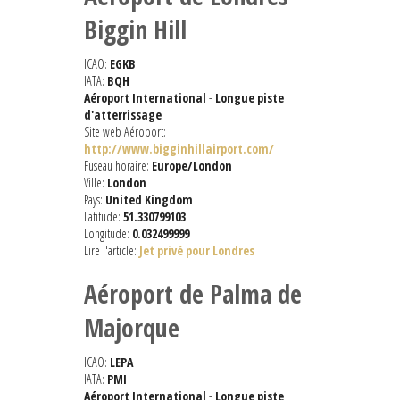
Biggin Hill
ICAO:
EGKB
IATA:
BQH
Aéroport International
-
Longue piste
d'atterrissage
Site web Aéroport:
http://www.bigginhillairport.com/
Fuseau horaire:
Europe/London
Ville:
London
Pays:
United Kingdom
Latitude:
51.330799103
Longitude:
0.032499999
Lire l'article:
Jet privé pour Londres
Aéroport de Palma de
Majorque
ICAO:
LEPA
IATA:
PMI
Aéroport International
-
Longue piste