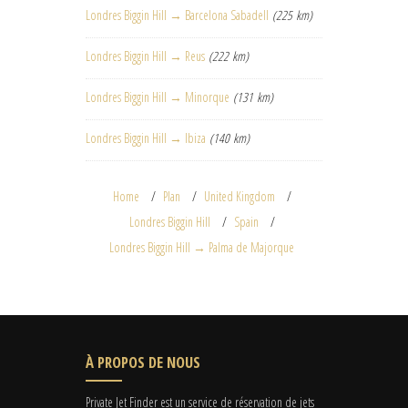
Londres Biggin Hill → Barcelona Sabadell
(225 km)
Londres Biggin Hill → Reus
(222 km)
Londres Biggin Hill → Minorque
(131 km)
Londres Biggin Hill → Ibiza
(140 km)
Home
Plan
United Kingdom
Londres Biggin Hill
Spain
Londres Biggin Hill → Palma de Majorque
À PROPOS DE NOUS
Private Jet Finder est un service de réservation de jets