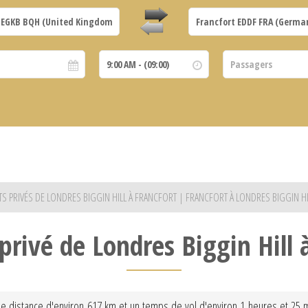
ETS PRIVÉS DE LONDRES BIGGIN HILL À FRANCFORT | FRANCFORT À LONDRES BIGGIN HI
 privé de Londres Biggin Hill 
une distance d'environ 617 km et un temps de vol d'environ 1 heures et 25 m