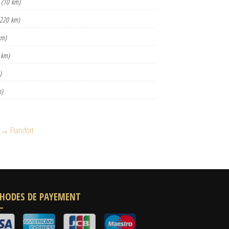
(10 km)
(220 km)
km)
 km)
)
m)
l → Francfort
HODES DE PAYEMENT