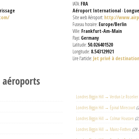
IATA:
FRA
rissage
Aéroport International
-
Longue
.com/
Site web Aéroport:
http://www.airp
Fuseau horaire:
Europe/Berlin
Ville:
Frankfurt-Am-Main
Pays:
Germany
Latitude:
50.026401520
Longitude:
8.543129921
Lire l'article:
Jet privé à destinatio
s aéroports
Londres Biggin Hill → Verdun Le Rozelier
Londres Biggin Hill → Épinal Mirecourt
(
Londres Biggin Hill → Colmar Houssen
(2
Londres Biggin Hill → Mainz-Finthen
(29 