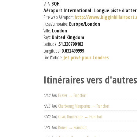
IATA:
BQH
Aéroport International
-
Longue piste d'atter
Site web Aéroport:
http://www.bigginhillairport
Fuseau horaire:
Europe/London
Ville:
London
Pays:
United Kingdom
Latitude:
51.330799103
Longitude:
0.032499999
Lire l'article:
Jet privé pour Londres
Itinéraires vers d'autre
(250 km)
Exeter → Francfort
(215 km)
Cherbourg Maupertus → Francfort
(140 km)
Calais Dunkerque → Francfort
(231 km)
Rouen → Francfort