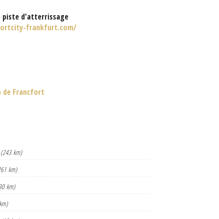
 piste d'atterrissage
ortcity-frankfurt.com/
n de Francfort
(243 km)
261 km)
30 km)
km)