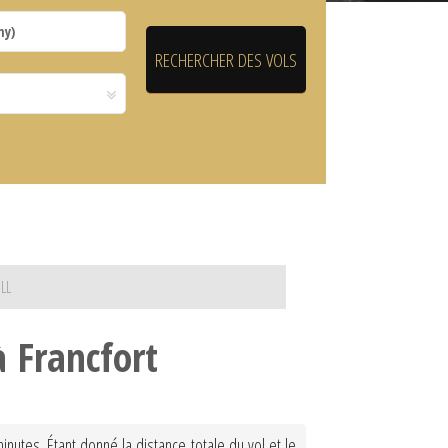
LL
à Francfort
inutes. Étant donné la distance totale du vol et le