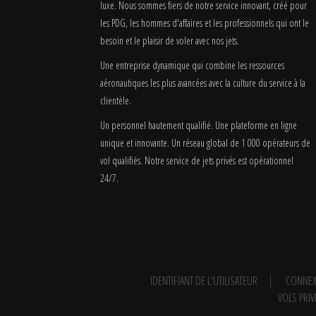
luxe. Nous sommes fiers de notre service innovant, créé pour
les PDG, les hommes d'affaires et les professionnels qui ont le
besoin et le plaisir de voler avec nos jets.
Une entreprise dynamique qui combine les ressources
aéronautiques les plus avancées avec la culture du service à la
clientèle.
Un personnel hautement qualifié. Une plateforme en ligne
unique et innovante. Un réseau global de 1 000 opérateurs de
vol qualifiés. Notre service de jets privés est opérationnel
24/7.
IDENTIFIANT DE L'UTILISATEUR
CONNEX
VOLS PRIV