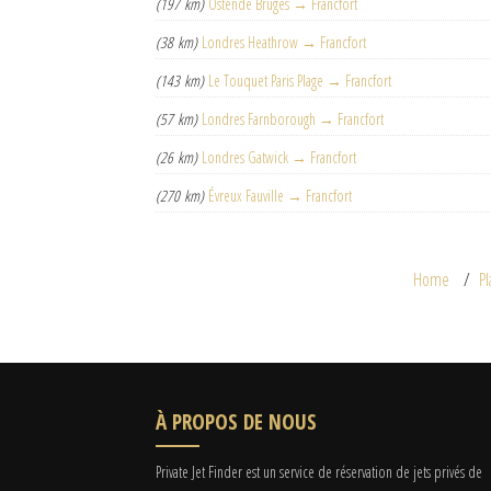
(197 km)
Ostende Bruges → Francfort
(38 km)
Londres Heathrow → Francfort
(143 km)
Le Touquet Paris Plage → Francfort
(57 km)
Londres Farnborough → Francfort
(26 km)
Londres Gatwick → Francfort
(270 km)
Évreux Fauville → Francfort
Home
Pl
À PROPOS DE NOUS
Private Jet Finder est un service de réservation de jets privés de