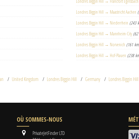
Londres Biggin Hill → Francfort Egelsbach
Londres Biggin Hill → Maastricht Aachen
Londres Biggin Hill → Niederrhein
(243 
Londres Biggin Hill → Mannheim-City
(62
Londres Biggin Hill → Norvenich
(161 km
Londres Biggin Hill → Hof-Plauen
(238 k
an
United Kingdom
Londres Biggin Hill
Germany
Londres Biggin Hil
OÙ SOMMES-NOUS
MÉT
PrivateJetFinder LTD