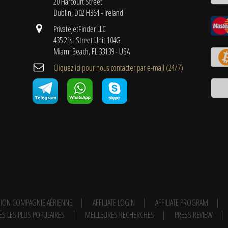
20 Harcourt Street
Dublin, D02 H364 - Ireland
PrivateJetFinder LLC
435 21st Street Unit 104G
Miami Beach, FL 33139 - USA
Cliquez ici pour nous contacter par e-mail (24/7)
ION COMPAGNIE AÉRIENNE
AFFILIATE LOGIN
AFFILIATE PROGRAM
ÉS LES PLUS POPULAIRES
MEILLEURES RECHERCHES
PRESS REVIEW