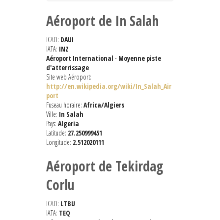
Aéroport de In Salah
ICAO:
DAUI
IATA:
INZ
Aéroport International
-
Moyenne piste
d'atterrissage
Site web Aéroport:
http://en.wikipedia.org/wiki/In_Salah_Air
port
Fuseau horaire:
Africa/Algiers
Ville:
In Salah
Pays:
Algeria
Latitude:
27.250999451
Longitude:
2.512020111
Aéroport de Tekirdag
Corlu
ICAO:
LTBU
IATA:
TEQ