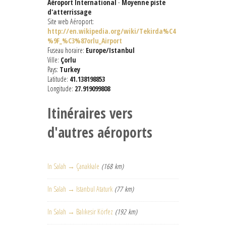
Aéroport International
-
Moyenne piste
d'atterrissage
Site web Aéroport:
http://en.wikipedia.org/wiki/Tekirda%C4
%9F_%C3%87orlu_Airport
Fuseau horaire:
Europe/Istanbul
Ville:
Çorlu
Pays:
Turkey
Latitude:
41.138198853
Longitude:
27.919099808
Itinéraires vers
d'autres aéroports
In Salah → Çanakkale
(168 km)
In Salah → Istanbul Ataturk
(77 km)
In Salah → Balıkesir Körfez
(192 km)