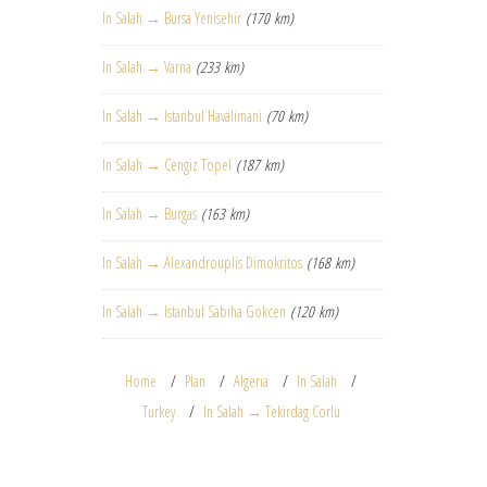
In Salah → Bursa Yenisehir
(170 km)
In Salah → Varna
(233 km)
In Salah → Istanbul Havalimani
(70 km)
In Salah → Cengiz Topel
(187 km)
In Salah → Burgas
(163 km)
In Salah → Alexandrouplis Dimokritos
(168 km)
In Salah → Istanbul Sabiha Gokcen
(120 km)
Home
Plan
Algeria
In Salah
Turkey
In Salah → Tekirdag Corlu