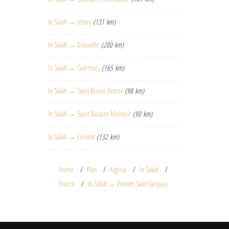
In Salah → Jersey
(131 km)
In Salah → Deauville
(200 km)
In Salah → Guernsey
(165 km)
In Salah → Saint Brieuc Armor
(98 km)
In Salah → Saint Nazaire Montoir
(90 km)
In Salah → Lorient
(132 km)
Home
Plan
Algeria
In Salah
France
In Salah → Rennes Saint Jacques