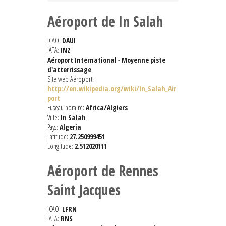
Aéroport de In Salah
ICAO:
DAUI
IATA:
INZ
Aéroport International
-
Moyenne piste
d'atterrissage
Site web Aéroport:
http://en.wikipedia.org/wiki/In_Salah_Air
port
Fuseau horaire:
Africa/Algiers
Ville:
In Salah
Pays:
Algeria
Latitude:
27.250999451
Longitude:
2.512020111
Aéroport de Rennes
Saint Jacques
ICAO:
LFRN
IATA:
RNS