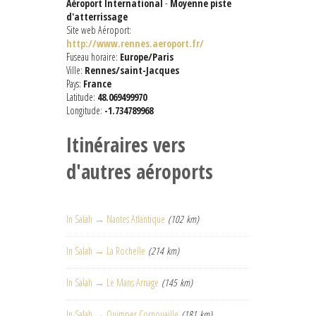
Aéroport International
-
Moyenne piste
d'atterrissage
Site web Aéroport:
http://www.rennes.aeroport.fr/
Fuseau horaire:
Europe/Paris
Ville:
Rennes/saint-Jacques
Pays:
France
Latitude:
48.069499970
Longitude:
-1.734789968
Itinéraires vers
d'autres aéroports
In Salah → Nantes Atlantique
(102 km)
In Salah → La Rochelle
(214 km)
In Salah → Le Mans Arnage
(145 km)
In Salah → Quimper Cornouaille
(181 km)