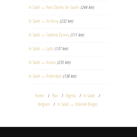
In Salah → Paris Charles de Gaulle
(244 km)
In Salah → De Kooy
(232 km)
In Salah → Cambrai Épinoy
(111 km)
In Salah → Lydd
(137 km)
In Salah → Rouen
(235 km)
In Salah → Rotterdam
(138 km)
Home
Plan
Algeria
In Salah
Belgium
In Salah → Ostende Bruges