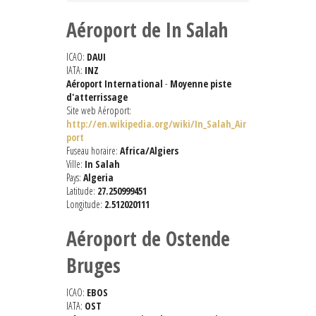
Aéroport de In Salah
ICAO:
DAUI
IATA:
INZ
Aéroport International
-
Moyenne piste
d'atterrissage
Site web Aéroport:
http://en.wikipedia.org/wiki/In_Salah_Air
port
Fuseau horaire:
Africa/Algiers
Ville:
In Salah
Pays:
Algeria
Latitude:
27.250999451
Longitude:
2.512020111
Aéroport de Ostende
Bruges
ICAO:
EBOS
IATA:
OST