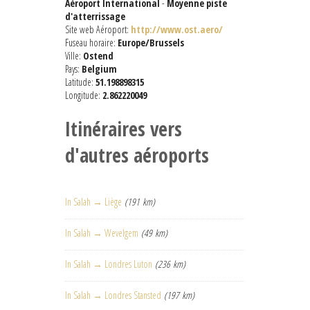
Aéroport International
-
Moyenne piste
d'atterrissage
Site web Aéroport:
http://www.ost.aero/
Fuseau horaire:
Europe/Brussels
Ville:
Ostend
Pays:
Belgium
Latitude:
51.198898315
Longitude:
2.862220049
Itinéraires vers
d'autres aéroports
In Salah → Liège
(191 km)
In Salah → Wevelgem
(49 km)
In Salah → Londres Luton
(236 km)
In Salah → Londres Stansted
(197 km)