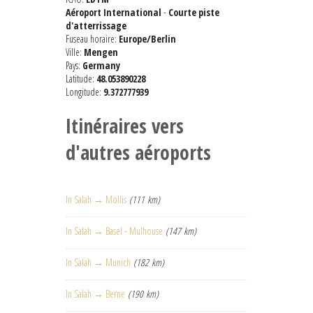
Aéroport International
-
Courte piste
d'atterrissage
Fuseau horaire:
Europe/Berlin
Ville:
Mengen
Pays:
Germany
Latitude:
48.053890228
Longitude:
9.372777939
Itinéraires vers
d'autres aéroports
In Salah → Mollis
(111 km)
In Salah → Basel - Mulhouse
(147 km)
In Salah → Munich
(182 km)
In Salah → Berne
(190 km)