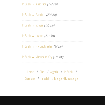
In Salah → Innsbruck
(172 km)
In Salah → Francfort
(228 km)
In Salah → Speyer
(155 km)
In Salah → Lugano
(231 km)
In Salah → Friedrichshafen
(44 km)
In Salah → Mannheim-City
(170 km)
Home
Plan
Algeria
In Salah
Germany
In Salah → Mengen-Hohentengen