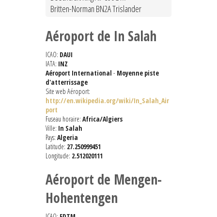
Britten-Norman BN2A Trislander
Aéroport de In Salah
ICAO:
DAUI
IATA:
INZ
Aéroport International
-
Moyenne piste
d'atterrissage
Site web Aéroport:
http://en.wikipedia.org/wiki/In_Salah_Air
port
Fuseau horaire:
Africa/Algiers
Ville:
In Salah
Pays:
Algeria
Latitude:
27.250999451
Longitude:
2.512020111
Aéroport de Mengen-
Hohentengen
ICAO:
EDTM