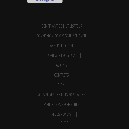
IDENTIFIANT DE L'UTILISATEUR
CONNEXION COMPAGNIE AÉRIENNE
AFFILIATE LOGIN
AFFILIATE PROGRAM
AVIONS
CONTACTS
PLAN
VOLS PRIVÉS LES PLUS POPULAIRES
MEILLEURES RECHERCHES
PRESS REVIEW
BLOG