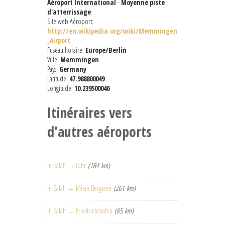
Aéroport International
-
Moyenne piste
d'atterrissage
Site web Aéroport:
http://en.wikipedia.org/wiki/Memmingen
_Airport
Fuseau horaire:
Europe/Berlin
Ville:
Memmingen
Pays:
Germany
Latitude:
47.988800049
Longitude:
10.239500046
Itinéraires vers
d'autres aéroports
In Salah → Lahr
(184 km)
In Salah → Milan Bergame
(261 km)
In Salah → Friedrichshafen
(65 km)