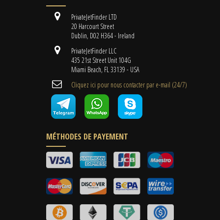
PrivateJetFinder LTD
20 Harcourt Street
Dublin, D02 H364 - Ireland
PrivateJetFinder LLC
435 21st Street Unit 104G
Miami Beach, FL 33139 - USA
Cliquez ici pour nous contacter par e-mail (24/7)
MÉTHODES DE PAYEMENT