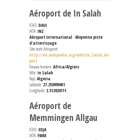
Aéroport de In Salah
ICAO:
DAUI
IATA:
INZ
Aéroport International
-
Moyenne piste
d'atterrissage
Site web Aéroport:
http://en.wikipedia.org/wiki/In_Salah_Air
port
Fuseau horaire:
Africa/Algiers
Ville:
In Salah
Pays:
Algeria
Latitude:
27.250999451
Longitude:
2.512020111
Aéroport de
Memmingen Allgau
ICAO:
EDJA
IATA:
FMM