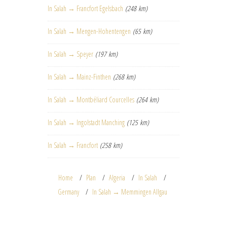
In Salah → Francfort Egelsbach
(248 km)
In Salah → Mengen-Hohentengen
(65 km)
In Salah → Speyer
(197 km)
In Salah → Mainz-Finthen
(268 km)
In Salah → Montbéliard Courcelles
(264 km)
In Salah → Ingolstadt Manching
(125 km)
In Salah → Francfort
(258 km)
Home
Plan
Algeria
In Salah
Germany
In Salah → Memmingen Allgau