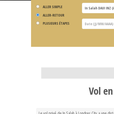
ALLER SIMPLE
ALLER-RETOUR
PLUSIEURS ÉTAPES
Vol en
Le vol privé de In Salah à Londres City a une di