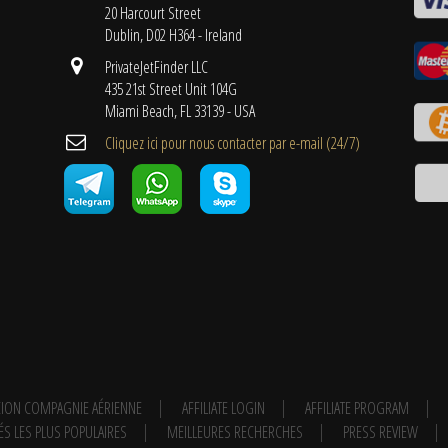
20 Harcourt Street
Dublin, D02 H364 - Ireland
PrivateJetFinder LLC
435 21st Street Unit 104G
Miami Beach, FL 33139 - USA
Cliquez ici pour nous contacter par e-mail (24/7)
ION COMPAGNIE AÉRIENNE
AFFILIATE LOGIN
AFFILIATE PROGRAM
ÉS LES PLUS POPULAIRES
MEILLEURES RECHERCHES
PRESS REVIEW