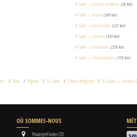
In Salah → Londres Heathrow
(36 km)
In Salah → Rouen
(249 km)
In Salah → Humberside
(232 km)
In Salah → Coventry
(143 km)
In Salah → Manchester
(259 km)
In Salah → Gloucestershire
(159 km)
me
Plan
Algeria
In Salah
United Kingdom
In Salah → Londres C
OÙ SOMMES-NOUS
MÉT
PrivateJetFinder LTD