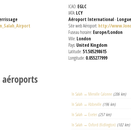
ICAO:
EGLC
IATA:
LCY
errissage
Aéroport International
-
Longue
In_Salah_Airport
Site web Aéroport:
http://www.lond
Fuseau horaire:
Europe/London
Ville:
London
Pays:
United Kingdom
Latitude:
51.505298615
Longitude:
0.055277999
s aéroports
In Salah → Merville Calonne
(206 km)
In Salah → Abbeville
(196 km)
In Salah → Exeter
(257 km)
In Salah → Oxford (Kidlington)
(102 km)