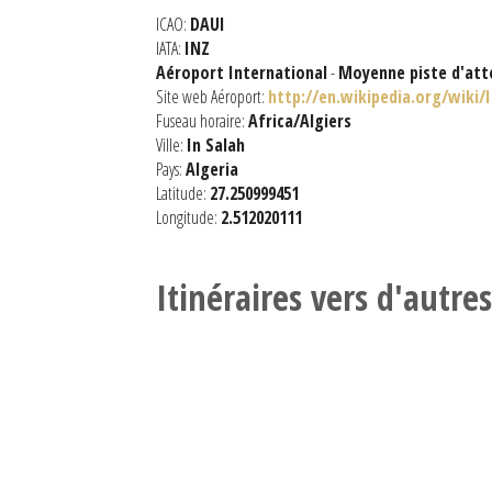
ICAO:
DAUI
IATA:
INZ
Aéroport International
-
Moyenne piste d'att
Site web Aéroport:
http://en.wikipedia.org/wiki/
Fuseau horaire:
Africa/Algiers
Ville:
In Salah
Pays:
Algeria
Latitude:
27.250999451
Longitude:
2.512020111
Itinéraires vers d'autre