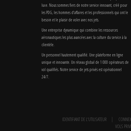
luxe. Nous sommes fiers de notre service innovant, créé pour
les PDG, les hommes d'affaires et les professionnels qui ont le
besoin et le plaisir de voler avec nos jets.
Une entreprise dynamique qui combine les ressources
aéronautiques les plus avancées avec la culture du service à la
clientèle.
Un personnel hautement qualifié. Une plateforme en ligne
unique et innovante. Un réseau global de 1 000 opérateurs de
vol qualifiés. Notre service de jets privés est opérationnel
24/7.
IDENTIFIANT DE L'UTILISATEUR
CONNEX
VOLS PRIV