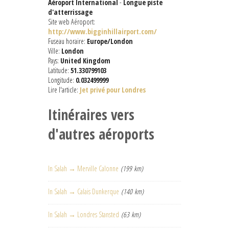
Aéroport International
-
Longue piste
d'atterrissage
Site web Aéroport:
http://www.bigginhillairport.com/
Fuseau horaire:
Europe/London
Ville:
London
Pays:
United Kingdom
Latitude:
51.330799103
Longitude:
0.032499999
Lire l'article:
Jet privé pour Londres
Itinéraires vers
d'autres aéroports
In Salah → Merville Calonne
(199 km)
In Salah → Calais Dunkerque
(140 km)
In Salah → Londres Stansted
(63 km)