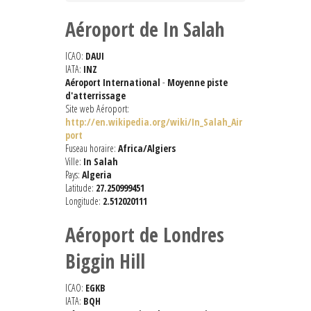
Aéroport de In Salah
ICAO:
DAUI
IATA:
INZ
Aéroport International
-
Moyenne piste
d'atterrissage
Site web Aéroport:
http://en.wikipedia.org/wiki/In_Salah_Air
port
Fuseau horaire:
Africa/Algiers
Ville:
In Salah
Pays:
Algeria
Latitude:
27.250999451
Longitude:
2.512020111
Aéroport de Londres
Biggin Hill
ICAO:
EGKB
IATA:
BQH