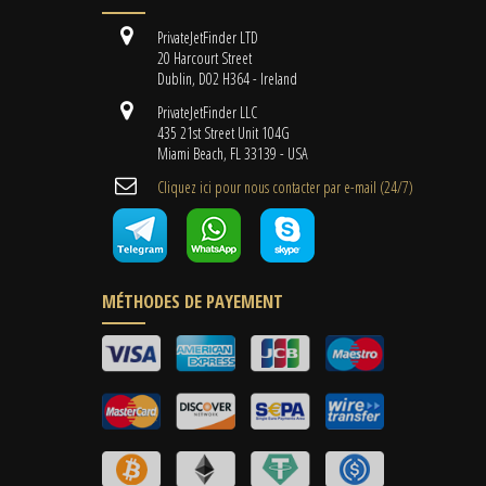
PrivateJetFinder LTD
20 Harcourt Street
Dublin, D02 H364 - Ireland
PrivateJetFinder LLC
435 21st Street Unit 104G
Miami Beach, FL 33139 - USA
Cliquez ici pour nous contacter par e-mail (24/7)
MÉTHODES DE PAYEMENT