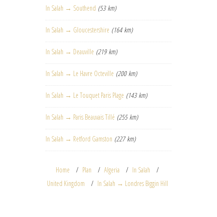
In Salah → Southend
(53 km)
In Salah → Gloucestershire
(164 km)
In Salah → Deauville
(219 km)
In Salah → Le Havre Octeville
(200 km)
In Salah → Le Touquet Paris Plage
(143 km)
In Salah → Paris Beauvais Tillé
(255 km)
In Salah → Retford Gamston
(227 km)
Home
Plan
Algeria
In Salah
United Kingdom
In Salah → Londres Biggin Hill