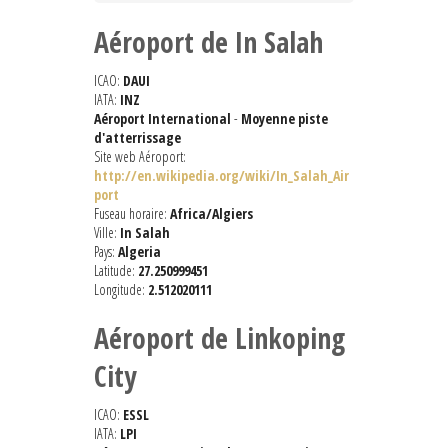
Aéroport de In Salah
ICAO:
DAUI
IATA:
INZ
Aéroport International
-
Moyenne piste
d'atterrissage
Site web Aéroport:
http://en.wikipedia.org/wiki/In_Salah_Air
port
Fuseau horaire:
Africa/Algiers
Ville:
In Salah
Pays:
Algeria
Latitude:
27.250999451
Longitude:
2.512020111
Aéroport de Linkoping
City
ICAO:
ESSL
IATA:
LPI