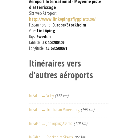
Aéroport International
-
Moyenne piste
d'atterrissage
Site web Aéroport:
http://www.linkopingsflygplats.se/
Fuseau horaire:
Europe/Stockholm
Ville:
Linköping
Pays:
Sweden
Latitude:
58.406200409
Longitude:
15.680500031
Itinéraires vers
d'autres aéroports
In Salah → Visby
(177 km)
In Salah → Trollhättan-Vänersborg
(195 km)
In Salah → Jonkoping Axamo
(119 km)
In Salah → Stockholm Skavsta
(83 km)