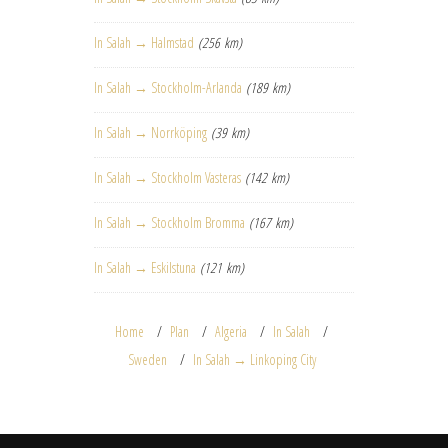
In Salah → Halmstad
(256 km)
In Salah → Stockholm-Arlanda
(189 km)
In Salah → Norrköping
(39 km)
In Salah → Stockholm Vasteras
(142 km)
In Salah → Stockholm Bromma
(167 km)
In Salah → Eskilstuna
(121 km)
Home
Plan
Algeria
In Salah
Sweden
In Salah → Linkoping City