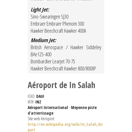
Light Jet:
Sino-Swearingen SJ30
Embraer Embraer Phenom 300
Hawker Beechcraft Hawker 400A
Medium Jet:
British Aerospace / Hawker Siddeley
BAe125-400
Bombardier Learjet 70-75
Hawker Beechcraft Hawker 800/800XP
Aéroport de In Salah
ICAO:
DAUI
IATA:
INZ
Aéroport International
-
Moyenne piste
d'atterrissage
Site web Aéroport:
http://en.wikipedia.org/wiki/In_Salah_Air
port