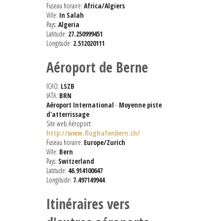
Fuseau horaire:
Africa/Algiers
Ville:
In Salah
Pays:
Algeria
Latitude:
27.250999451
Longitude:
2.512020111
Aéroport de Berne
ICAO:
LSZB
IATA:
BRN
Aéroport International
-
Moyenne piste
d'atterrissage
Site web Aéroport:
http://www.flughafenbern.ch/
Fuseau horaire:
Europe/Zurich
Ville:
Bern
Pays:
Switzerland
Latitude:
46.914100647
Longitude:
7.497149944
Itinéraires vers