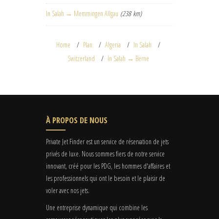
In Salah → Memmingen Allgau
(238 km)
Home
Plan
Algeria
In Salah
Switzerland
In Salah → Berne
À PROPOS DE NOUS
Private Jet Finder est un service de réservation de jets
privés de luxe. Nous sommes fiers de notre service
innovant, créé pour les PDG, les hommes d'affaires et
les professionnels qui ont le besoin et le plaisir de
voler avec nos jets.
Une entreprise dynamique qui combine les