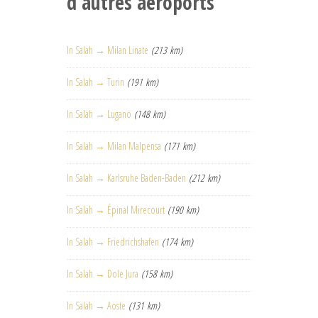
d'autres aéroports
In Salah → Milan Linate
(213 km)
In Salah → Turin
(191 km)
In Salah → Lugano
(148 km)
In Salah → Milan Malpensa
(171 km)
In Salah → Karlsruhe Baden-Baden
(212 km)
In Salah → Épinal Mirecourt
(190 km)
In Salah → Friedrichshafen
(174 km)
In Salah → Dole Jura
(158 km)
In Salah → Aoste
(131 km)