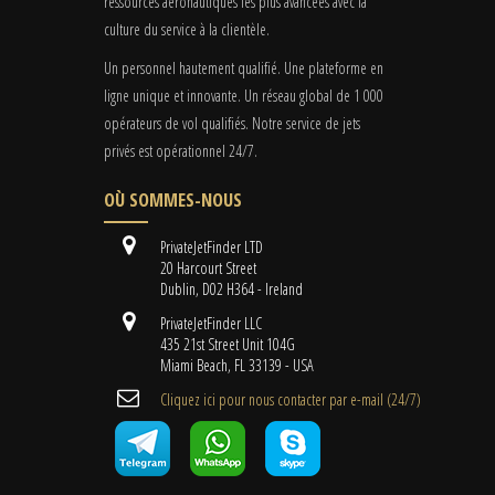
ressources aéronautiques les plus avancées avec la
culture du service à la clientèle.
Un personnel hautement qualifié. Une plateforme en
ligne unique et innovante. Un réseau global de 1 000
opérateurs de vol qualifiés. Notre service de jets
privés est opérationnel 24/7.
OÙ SOMMES-NOUS
PrivateJetFinder LTD
20 Harcourt Street
Dublin, D02 H364 - Ireland
PrivateJetFinder LLC
435 21st Street Unit 104G
Miami Beach, FL 33139 - USA
Cliquez ici pour nous contacter par e-mail (24/7)