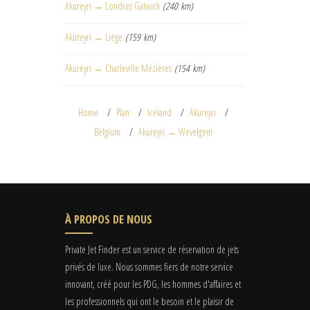
Akureyri → Londres Gatwick
(240 km)
Akureyri → Liège
(159 km)
Akureyri → Charleville Mézières
(154 km)
Home
Plan
Iceland
Akureyri
Belgium
Akureyri → Wevelgem
À PROPOS DE NOUS
Private Jet Finder est un service de réservation de jets
privés de luxe. Nous sommes fiers de notre service
innovant, créé pour les PDG, les hommes d'affaires et
les professionnels qui ont le besoin et le plaisir de