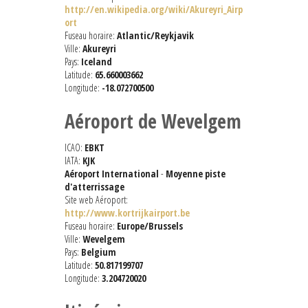
http://en.wikipedia.org/wiki/Akureyri_Airp
ort
Fuseau horaire:
Atlantic/Reykjavik
Ville:
Akureyri
Pays:
Iceland
Latitude:
65.660003662
Longitude:
-18.072700500
Aéroport de Wevelgem
ICAO:
EBKT
IATA:
KJK
Aéroport International
-
Moyenne piste
d'atterrissage
Site web Aéroport:
http://www.kortrijkairport.be
Fuseau horaire:
Europe/Brussels
Ville:
Wevelgem
Pays:
Belgium
Latitude:
50.817199707
Longitude:
3.204720020