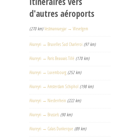
Itinéraires vers
d'autres aéroports
(270 km)
Vestmannaeyjar → Wevelgem
Akureyri → Bruxelles Sud Charleroi
(97 km)
Akureyri → Paris Beauvais Tillé
(170 km)
Akureyri → Luxembourg
(252 km)
Akureyri → Amsterdam Schiphol
(198 km)
Akureyri → Niederrhein
(222 km)
Akureyri → Brussels
(90 km)
Akureyri → Calais Dunkerque
(89 km)