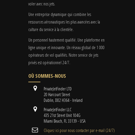
voler avec nos jets.
Une entreprise dynamique qui combine les
ressources aéronautiques les plus avancées avec la
culture du service à la clientèle.
Un personnel hautement qualifié. Une plateforme en
ligne unique et innovante. Un réseau global de 1 000
opérateurs de vol qualifiés. Notre service de jets
privés est opérationnel 24/7.
OÙ SOMMES-NOUS
PrivateJetFinder LTD
20 Harcourt Street
Dublin, D02 H364 - Ireland
PrivateJetFinder LLC
435 21st Street Unit 104G
Miami Beach, FL 33139 - USA
Cliquez ici pour nous contacter par e-mail (24/7)