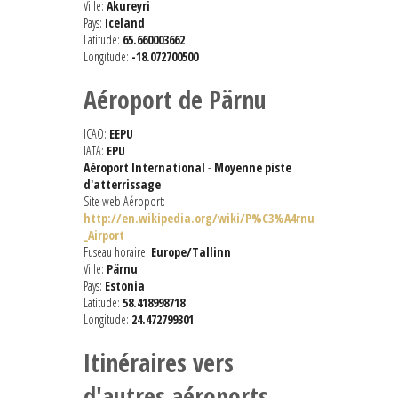
Ville:
Akureyri
Pays:
Iceland
Latitude:
65.660003662
Longitude:
-18.072700500
Aéroport de Pärnu
ICAO:
EEPU
IATA:
EPU
Aéroport International
-
Moyenne piste
d'atterrissage
Site web Aéroport:
http://en.wikipedia.org/wiki/P%C3%A4rnu
_Airport
Fuseau horaire:
Europe/Tallinn
Ville:
Pärnu
Pays:
Estonia
Latitude:
58.418998718
Longitude:
24.472799301
Itinéraires vers
d'autres aéroports