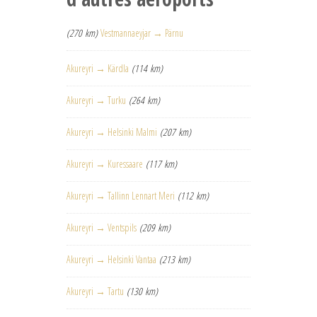
(270 km)
Vestmannaeyjar → Pärnu
Akureyri → Kärdla
(114 km)
Akureyri → Turku
(264 km)
Akureyri → Helsinki Malmi
(207 km)
Akureyri → Kuressaare
(117 km)
Akureyri → Tallinn Lennart Meri
(112 km)
Akureyri → Ventspils
(209 km)
Akureyri → Helsinki Vantaa
(213 km)
Akureyri → Tartu
(130 km)