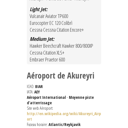
Light Jet:
Vulcanair Aviator TP600
Eurocopter EC 120 Colibrì
Cessna Cessna Citation Encore+
Medium Jet:
Hawker Beechcraft Hawker 800/800XP
Cessna Citation XLS+
Embraer Praetor 600
Aéroport de Akureyri
ICAO:
BIAR
IATA:
AEY
Aéroport International
-
Moyenne piste
d'atterrissage
Site web Aéroport:
http://en.wikipedia.org/wiki/Akureyri_Airp
ort
Fuseau horaire:
Atlantic/Reykjavik