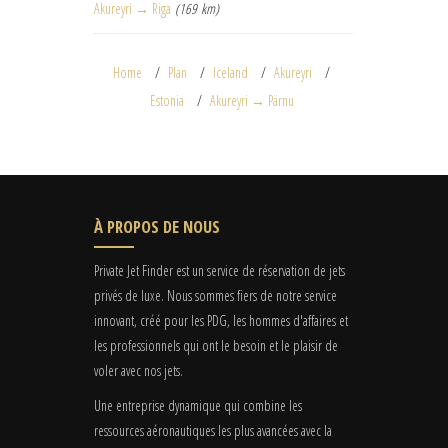
Akureyri → Riga
(169 km)
Home
Plan
Iceland
Akureyri
Estonia
Akureyri → Pärnu
À PROPOS DE NOUS
Private Jet Finder est un service de réservation de jets
privés de luxe. Nous sommes fiers de notre service
innovant, créé pour les PDG, les hommes d'affaires et
les professionnels qui ont le besoin et le plaisir de
voler avec nos jets.
Une entreprise dynamique qui combine les
ressources aéronautiques les plus avancées avec la