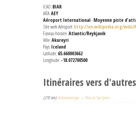
ICAO:
BIAR
IATA:
AEY
Aéroport International
-
Moyenne piste d'att
Site web Aéroport:
http://en.wikipedia.org/wiki/
Fuseau horaire:
Atlantic/Reykjavik
Ville:
Akureyri
Pays:
Iceland
Latitude:
65.660003662
Longitude:
-18.072700500
Itinéraires vers d'autre
(270 km)
Vestmannaeyjar → Murcia San Javier