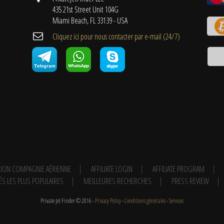
435 21st Street Unit 104G
Miami Beach, FL 33139 - USA
Cliquez ici pour nous contacter par e-mail (24/7)
ION COMPAGNIE AÉRIENNE
AFFILIATE LOGIN
AFFILIATE PROGRAM
ÉS LES PLUS POPULAIRES
MEILLEURES RECHERCHES
PRESS REVIEW
Private Jet Finder © 2016 -
Privacy Policy
-
Conditions générales
-
Services