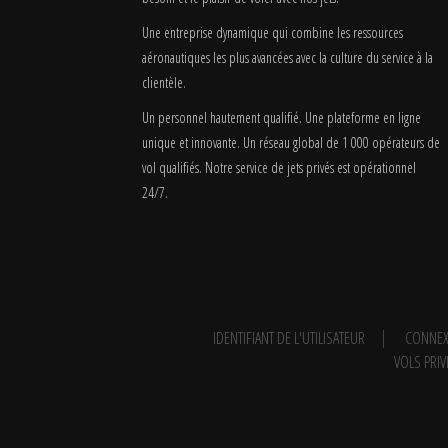
Une entreprise dynamique qui combine les ressources
aéronautiques les plus avancées avec la culture du service à la
clientèle.
Un personnel hautement qualifié. Une plateforme en ligne
unique et innovante. Un réseau global de 1 000 opérateurs de
vol qualifiés. Notre service de jets privés est opérationnel
24/7.
IDENTIFIANT DE L'UTILISATEUR
CONNEX
VOLS PRIV