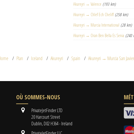
Akureyri → Valence
(193 km)
Akureyri → Chlef Ech Cheliff
(258 km)
Akureyri → Murcia International
(28 km)
Akureyri → Oran Ben Bella Es Senia
(240 
Home
Plan
Iceland
Akureyri
Spain
Akureyri → Murcia San Javie
OÙ SOMMES-NOUS
MÉT
PrivateJetFinder LTD
20 Harcourt Street
Dublin, D02 H364 - Ireland
PrivateJetFinder LLC