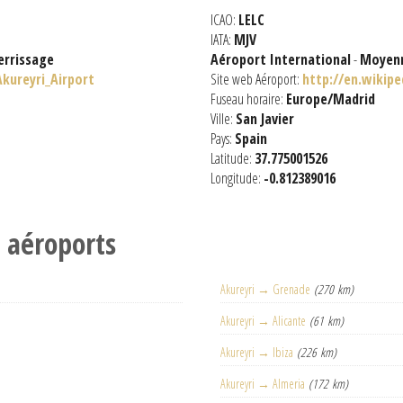
ICAO:
LELC
IATA:
MJV
errissage
Aéroport International
-
Moyenn
Akureyri_Airport
Site web Aéroport:
http://en.wikipe
Fuseau horaire:
Europe/Madrid
Ville:
San Javier
Pays:
Spain
Latitude:
37.775001526
Longitude:
-0.812389016
s aéroports
Akureyri → Grenade
(270 km)
Akureyri → Alicante
(61 km)
Akureyri → Ibiza
(226 km)
Akureyri → Almeria
(172 km)