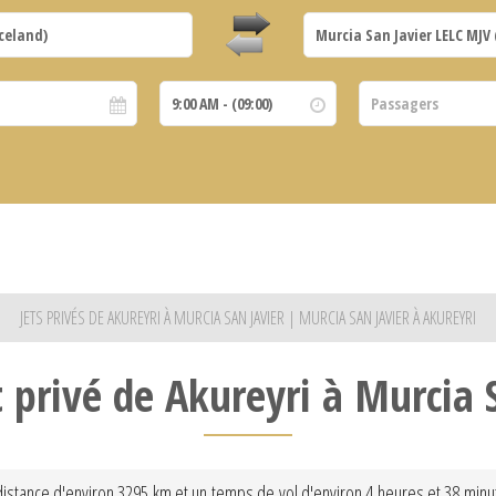
JETS PRIVÉS DE AKUREYRI À MURCIA SAN JAVIER | MURCIA SAN JAVIER À AKUREYRI
t privé de Akureyri à Murcia 
 distance d'environ 3295 km et un temps de vol d'environ 4 heures et 38 minu