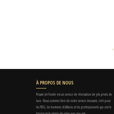
À PROPOS DE NOUS
Private Jet Finder est un service de réservation de jets privés de
luxe. Nous sommes fiers de notre service innovant, créé pour
les PDG, les hommes d'affaires et les professionnels qui ont le
besoin et le plaisir de voler avec nos jets.