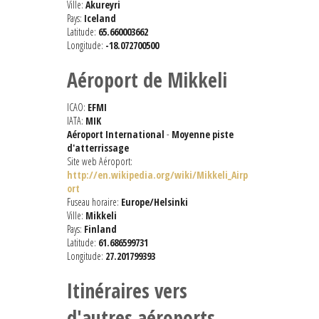
Ville:
Akureyri
Pays:
Iceland
Latitude:
65.660003662
Longitude:
-18.072700500
Aéroport de Mikkeli
ICAO:
EFMI
IATA:
MIK
Aéroport International
-
Moyenne piste
d'atterrissage
Site web Aéroport:
http://en.wikipedia.org/wiki/Mikkeli_Airp
ort
Fuseau horaire:
Europe/Helsinki
Ville:
Mikkeli
Pays:
Finland
Latitude:
61.686599731
Longitude:
27.201799393
Itinéraires vers
d'autres aéroports