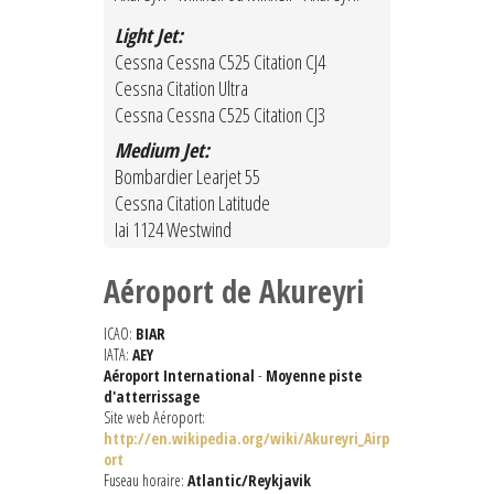
Light Jet:
Cessna Cessna C525 Citation CJ4
Cessna Citation Ultra
Cessna Cessna C525 Citation CJ3
Medium Jet:
Bombardier Learjet 55
Cessna Citation Latitude
Iai 1124 Westwind
Aéroport de Akureyri
ICAO:
BIAR
IATA:
AEY
Aéroport International
-
Moyenne piste
d'atterrissage
Site web Aéroport:
http://en.wikipedia.org/wiki/Akureyri_Airp
ort
Fuseau horaire:
Atlantic/Reykjavik