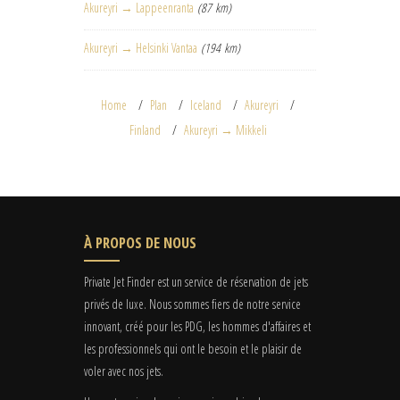
Akureyri → Lappeenranta
(87 km)
Akureyri → Helsinki Vantaa
(194 km)
Home
Plan
Iceland
Akureyri
Finland
Akureyri → Mikkeli
À PROPOS DE NOUS
Private Jet Finder est un service de réservation de jets
privés de luxe. Nous sommes fiers de notre service
innovant, créé pour les PDG, les hommes d'affaires et
les professionnels qui ont le besoin et le plaisir de
voler avec nos jets.