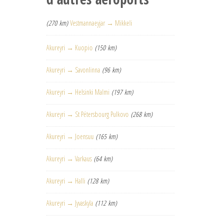
(270 km)
Vestmannaeyjar → Mikkeli
Akureyri → Kuopio
(150 km)
Akureyri → Savonlinna
(96 km)
Akureyri → Helsinki Malmi
(197 km)
Akureyri → St Pétersbourg Pulkovo
(268 km)
Akureyri → Joensuu
(165 km)
Akureyri → Varkaus
(64 km)
Akureyri → Halli
(128 km)
Akureyri → Jyvaskyla
(112 km)