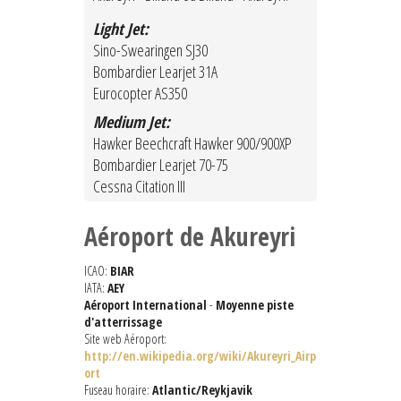
Light Jet:
Sino-Swearingen SJ30
Bombardier Learjet 31A
Eurocopter AS350
Medium Jet:
Hawker Beechcraft Hawker 900/900XP
Bombardier Learjet 70-75
Cessna Citation III
Aéroport de Akureyri
ICAO:
BIAR
IATA:
AEY
Aéroport International
-
Moyenne piste
d'atterrissage
Site web Aéroport:
http://en.wikipedia.org/wiki/Akureyri_Airp
ort
Fuseau horaire:
Atlantic/Reykjavik