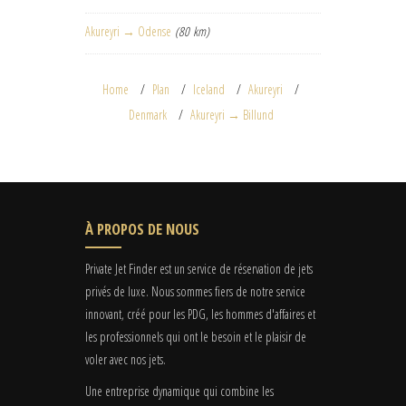
Akureyri → Odense
(80 km)
Home
Plan
Iceland
Akureyri
Denmark
Akureyri → Billund
À PROPOS DE NOUS
Private Jet Finder est un service de réservation de jets
privés de luxe. Nous sommes fiers de notre service
innovant, créé pour les PDG, les hommes d'affaires et
les professionnels qui ont le besoin et le plaisir de
voler avec nos jets.
Une entreprise dynamique qui combine les