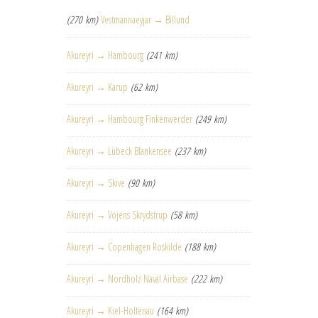
(270 km)
Vestmannaeyjar → Billund
Akureyri → Hambourg
(241 km)
Akureyri → Karup
(62 km)
Akureyri → Hambourg Finkenwerder
(249 km)
Akureyri → Lübeck Blankensee
(237 km)
Akureyri → Skive
(90 km)
Akureyri → Vojens Skrydstrup
(58 km)
Akureyri → Copenhagen Roskilde
(188 km)
Akureyri → Nordholz Naval Airbase
(222 km)
Akureyri → Kiel-Holtenau
(164 km)