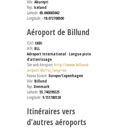
Ville:
Akureyri
Pays:
Iceland
Latitude:
65.660003662
Longitude:
-18.072700500
Aéroport de Billund
ICAO:
EKBI
IATA:
BLL
Aéroport International
-
Longue piste
d'atterrissage
Site web Aéroport:
http://www.billund-
airport.dk/?sc_lang=en
Fuseau horaire:
Europe/Copenhagen
Ville:
Billund
Pays:
Denmark
Latitude:
55.740299225
Longitude:
9.151780128
Itinéraires vers
d'autres aéroports