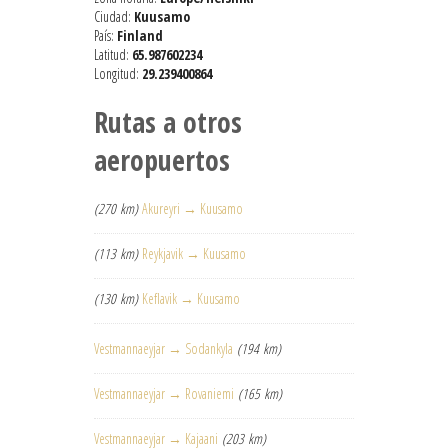
Ciudad:
Kuusamo
País:
Finland
Latitud:
65.987602234
Longitud:
29.239400864
Rutas a otros
aeropuertos
(270 km)
Akureyri → Kuusamo
(113 km)
Reykjavik → Kuusamo
(130 km)
Keflavik → Kuusamo
Vestmannaeyjar → Sodankyla
(194 km)
Vestmannaeyjar → Rovaniemi
(165 km)
Vestmannaeyjar → Kajaani
(203 km)