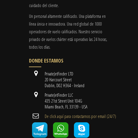
cuidado del cliente.
Un personal altamente calificado. Una plataforma en
línea única e innovadora. Una red global de 1000
operadores de vuelo calificados. Nuestro servicio
privado de vuelos chárter está operativo las 24 horas,
todos los días.
DONDE ESTAMOS
PrivateJetFinder LTD
20 Harcourt Street
Dublin, D02 H364 - Ireland
PrivateJetFinder LLC
435 21st Street Unit 104G
Miami Beach, FL 33139 - USA
De click aquí para contactarnos por email ​(24/7)