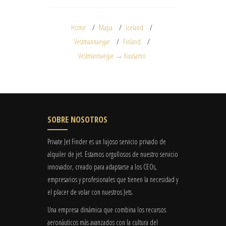
Home
Mapa
Iceland
Vestmannaeyjar
Finland
Vestmannaeyjar → Kuusamo
SOBRE NOSOTROS
Private Jet Finder es un lujoso servicio privado de
alquiler de jet. Estamos orgullosos de nuestro servicio
innovador, creado para adaptarse a los CEOs,
empresarios y profesionales que tienen la necesidad y
el placer de volar con nuestros Jets.
Una empresa dinámica que combina los recursos
aeronáuticos más avanzados con la cultura del